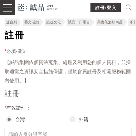
註冊/登入
迷台劇
藝文活動
旅遊文化
誠品一日電台
美食茶酒類商品
不
註冊
*
必填欄位
【誠品集團依個資法蒐集、處理及利用您的個人資料，並採
取適當之資訊安全措施保護，僅於會員註冊及相關服務範圍
內使用。】
註冊
*
有效證件：
台灣
外籍