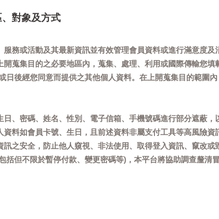
區、對象及方式
、服務或活動及其最新資訊並有效管理會員資料或進行滿意度及
上開蒐集目的之必要地區內，蒐集、處理、利用或國際傳輸您填
)或日後經您同意而提供之其他個人資料。在上開蒐集目的範圍
生日、密碼、姓名、性別、電子信箱、手機號碼進行部分遮蔽，
人資料如會員卡號、生日，且前述資料非屬支付工具等高風險資
資訊之安全，防止他人窺視、非法使用、取得登入資訊、竄改或
(包括但不限於暫停付款、變更密碼等)，本平台將協助調查釐清