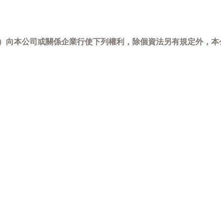
-798）向本公司或關係企業行使下列權利，除個資法另有規定外