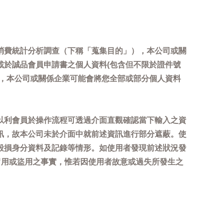
消費統計分析調查（下稱「蒐集目的」），本公司或關
載於誠品會員申請書之個人資料(包含但不限於證件號
內，本公司或關係企業可能會將您全部或部分個人資料
以利會員於操作流程可透過介面直觀確認當下輸入之資
訊，故本公司未於介面中就前述資訊進行部分遮蔽。使
毀損身分資料及記錄等情形。如使用者發現前述狀況發
冒用或盜用之事實，惟若因使用者故意或過失所發生之