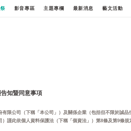
漫祭
影音專區
主題專欄
最新消息
藝文活動
護告知暨同意事項
份有限公司（下稱「本公司」）及關係企業（包括但不限於誠品
司）謹此依個人資料保護法（下稱「個資法」）第8條及第9條規