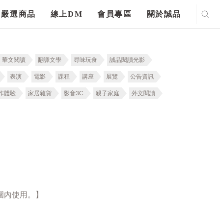
嚴選商品
線上DM
會員專區
關於誠品
華文閱讀
翻譯文學
尋味玩食
誠品閱讀光影
表演
電影
課程
講座
展覽
公告資訊
作體驗
家居雜貨
影音3C
親子家庭
外文閱讀
圍內使用。】