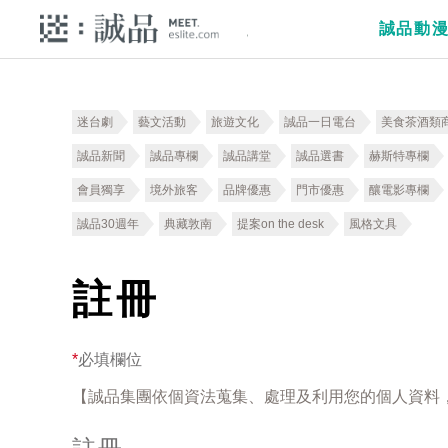
誠品動
迷台劇
藝文活動
旅遊文化
誠品一日電台
美食茶酒類
誠品新聞
誠品專欄
誠品講堂
誠品選書
赫斯特專欄
會員獨享
境外旅客
品牌優惠
門市優惠
釀電影專欄
誠品30週年
典藏敦南
提案on the desk
風格文具
註冊
*
必填欄位
【誠品集團依個資法蒐集、處理及利用您的個人資料