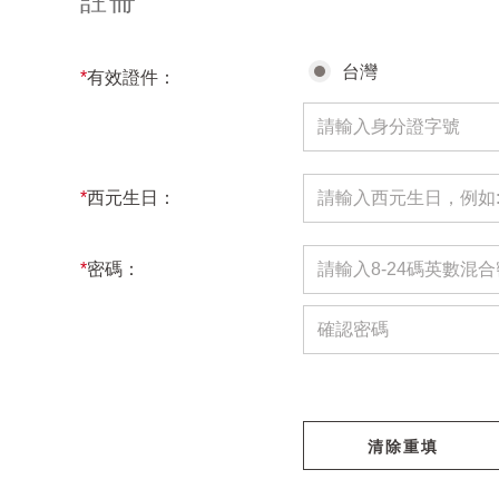
註冊
台灣
*
有效證件：
*
西元生日：
*
密碼：