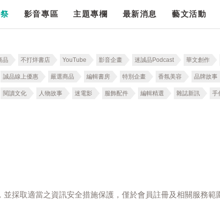
漫祭
影音專區
主題專欄
最新消息
藝文活動
商品
不打烊書店
YouTube
影音企畫
迷誠品Podcast
華文創作
誠品線上優惠
嚴選商品
編輯書房
特別企畫
香氛美容
品牌故事
閱讀文化
人物故事
迷電影
服飾配件
編輯精選
雜誌新訊
手
，並採取適當之資訊安全措施保護，僅於會員註冊及相關服務範