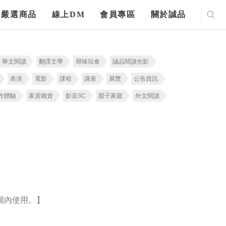
嚴選商品
線上DM
會員專區
關於誠品
華文閱讀
翻譯文學
尋味玩食
誠品閱讀光影
表演
電影
課程
講座
展覽
公告資訊
作體驗
家居雜貨
影音3C
親子家庭
外文閱讀
圍內使用。】