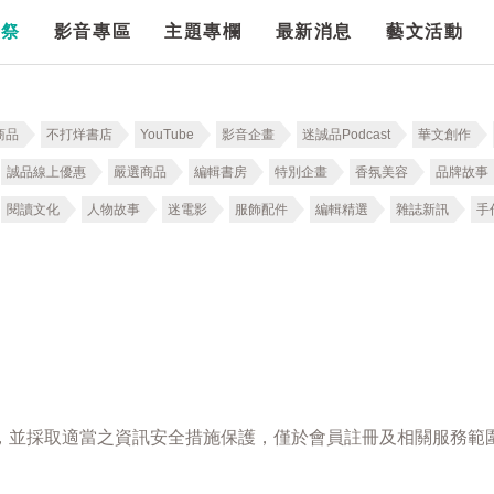
漫祭
影音專區
主題專欄
最新消息
藝文活動
商品
不打烊書店
YouTube
影音企畫
迷誠品Podcast
華文創作
誠品線上優惠
嚴選商品
編輯書房
特別企畫
香氛美容
品牌故事
閱讀文化
人物故事
迷電影
服飾配件
編輯精選
雜誌新訊
手
，並採取適當之資訊安全措施保護，僅於會員註冊及相關服務範