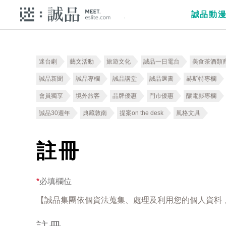
誠品動
迷台劇
藝文活動
旅遊文化
誠品一日電台
美食茶酒類
誠品新聞
誠品專欄
誠品講堂
誠品選書
赫斯特專欄
會員獨享
境外旅客
品牌優惠
門市優惠
釀電影專欄
誠品30週年
典藏敦南
提案on the desk
風格文具
註冊
*
必填欄位
【誠品集團依個資法蒐集、處理及利用您的個人資料