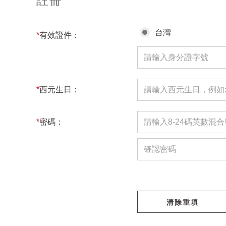
註冊
台灣
*
有效證件：
*
西元生日：
*
密碼：