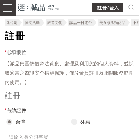
註冊/登入
迷台劇
藝文活動
旅遊文化
誠品一日電台
美食茶酒類商品
不
註冊
*
必填欄位
【誠品集團依個資法蒐集、處理及利用您的個人資料，並採
取適當之資訊安全措施保護，僅於會員註冊及相關服務範圍
內使用。】
註冊
*
有效證件：
台灣
外籍