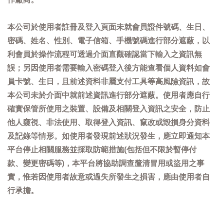
本公司於使用者註冊及登入頁面未就會員證件號碼、生日、
密碼、姓名、性別、電子信箱、手機號碼進行部分遮蔽，以
利會員於操作流程可透過介面直觀確認當下輸入之資訊無
誤；另因使用者需要輸入密碼登入後方能查看個人資料如會
員卡號、生日，且前述資料非屬支付工具等高風險資訊，故
本公司未於介面中就前述資訊進行部分遮蔽。使用者應自行
確實保管所使用之裝置、設備及相關登入資訊之安全，防止
他人窺視、非法使用、取得登入資訊、竄改或毀損身分資料
及記錄等情形。如使用者發現前述狀況發生，應立即通知本
平台停止相關服務並採取防範措施(包括但不限於暫停付
款、變更密碼等)，本平台將協助調查釐清冒用或盜用之事
實，惟若因使用者故意或過失所發生之損害，應由使用者自
行承擔。