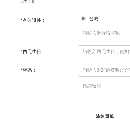
註冊
台灣
*
有效證件：
*
西元生日：
*
密碼：