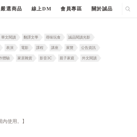
嚴選商品
線上DM
會員專區
關於誠品
華文閱讀
翻譯文學
尋味玩食
誠品閱讀光影
表演
電影
課程
講座
展覽
公告資訊
作體驗
家居雜貨
影音3C
親子家庭
外文閱讀
圍內使用。】