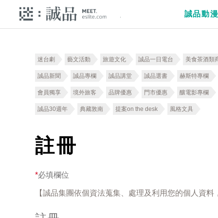
誠品動
迷台劇
藝文活動
旅遊文化
誠品一日電台
美食茶酒類
誠品新聞
誠品專欄
誠品講堂
誠品選書
赫斯特專欄
會員獨享
境外旅客
品牌優惠
門市優惠
釀電影專欄
誠品30週年
典藏敦南
提案on the desk
風格文具
註冊
*
必填欄位
【誠品集團依個資法蒐集、處理及利用您的個人資料