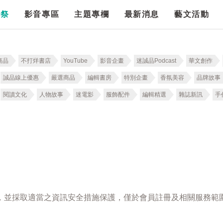
漫祭
影音專區
主題專欄
最新消息
藝文活動
商品
不打烊書店
YouTube
影音企畫
迷誠品Podcast
華文創作
誠品線上優惠
嚴選商品
編輯書房
特別企畫
香氛美容
品牌故事
閱讀文化
人物故事
迷電影
服飾配件
編輯精選
雜誌新訊
手
，並採取適當之資訊安全措施保護，僅於會員註冊及相關服務範