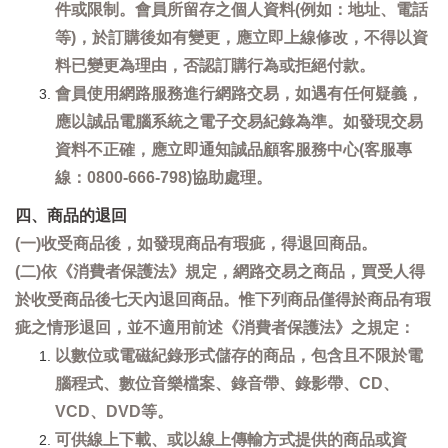
件或限制。會員所留存之個人資料(例如：地址、電話
等)，於訂購後如有變更，應立即上線修改，不得以資
料已變更為理由，否認訂購行為或拒絕付款。
會員使用網路服務進行網路交易，如遇有任何疑義，
應以誠品電腦系統之電子交易紀錄為準。如發現交易
資料不正確，應立即通知誠品顧客服務中心(客服專
線：0800-666-798)協助處理。
四、商品的退回
(一)收受商品後，如發現商品有瑕疵，得退回商品。
(二)依《消費者保護法》規定，網路交易之商品，買受人得
於收受商品後七天內退回商品。惟下列商品僅得於商品有瑕
疵之情形退回，並不適用前述《消費者保護法》之規定：
以數位或電磁紀錄形式儲存的商品，包含且不限於電
腦程式、數位音樂檔案、錄音帶、錄影帶、CD、
VCD、DVD等。
可供線上下載、或以線上傳輸方式提供的商品或資