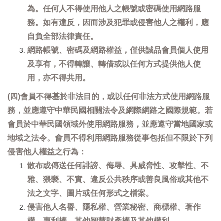
為。任何人不得使用他人之帳號或密碼使用網路服
務。如有違反，因而涉及犯罪或侵害他人之權利，應
自負全部法律責任。
網路帳號、密碼及網路權益，僅供誠品會員個人使用
及享有，不得轉讓、轉借或以任何方式提供他人使
用，亦不得共用。
(四)會員不得基於非法目的，或以任何非法方式使用網路服
務，並應遵守中華民國相關法令及網際網路之國際規範。若
會員於中華民國領域外使用網路服務，並應遵守當地國家或
地域之法令。會員不得利用網路服務從事包括但不限於下列
侵害他人權益之行為：
散布或傳送任何誹謗、侮辱、具威脅性、攻擊性、不
雅、猥褻、不實、違反公共秩序或善良風俗或其他不
法之文字、圖片或任何形式之檔案。
侵害他人名譽、隱私權、營業秘密、商標權、著作
權、專利權、其他智慧財產權及其他權利。