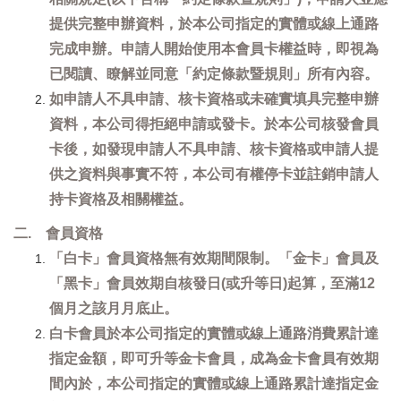
提供完整申辦資料，於本公司指定的實體或線上通路
完成申辦。申請人開始使用本會員卡權益時，即視為
已閱讀、瞭解並同意「約定條款暨規則」所有內容。
如申請人不具申請、核卡資格或未確實填具完整申辦
資料，本公司得拒絕申請或發卡。於本公司核發會員
卡後，如發現申請人不具申請、核卡資格或申請人提
供之資料與事實不符，本公司有權停卡並註銷申請人
持卡資格及相關權益。
二. 會員資格
「白卡」會員資格無有效期間限制。「金卡」會員及
「黑卡」會員效期自核發日(或升等日)起算，至滿12
個月之該月月底止。
白卡會員於本公司指定的實體或線上通路消費累計達
指定金額，即可升等金卡會員，成為金卡會員有效期
間內於，本公司指定的實體或線上通路累計達指定金