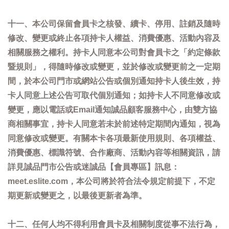
十一、本公司保留會員卡之核發、續卡、停用、註銷及隨時
修改、變更或終止各項持卡人權益、消費優惠、活動內容及
相關服務之權利。持卡人同意本公司對會員卡之「約定條款
暨規則」，得隨時修改或變更，並於修改或變更前之一定期
間，於本公司門市或網站公告或個別通知持卡人後生效，持
卡人同意上述公告可取代個別通知；如持卡人不同意修改或
變更，應以電話或Email通知誠品顧客服務中心，由雙方協
商相關事宜，持卡人同意若未於前述特定期間內通知，視為
同意修改或變更。有關本卡各項最新使用規則、各項權益、
消費優惠、標識符號、合作廠商、活動內容等相關資訊，請
詳見誠品門市公告或迷誠品【會員專區】訊息：
meet.eslite.com，本公司將於符合法令規定前提下，不定
期更新或變更之，以最後更新者為準。
十二、任何人均不得利用會員卡及相關制度從事不法行為，