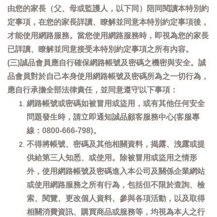
由您的家長（父、母或監護人，以下同）陪同閱讀本特別約
定事項，在您的家長詳讀、瞭解並同意本特別約定事項後，
才能使用網路服務。當您使用網路服務時，即視為您的家長
已詳讀、瞭解並同意接受本特別約定事項之所有內容。
(三)誠品會員應自行確保網路帳號及密碼之機密與安全。誠
品會員對於自己本身使用網路帳號及密碼所為之一切行為，
應自行承擔全部法律責任，並同意遵守以下事項：
網路帳號或密碼如被冒用或盜用，或有其他任何安全
問題發生時，請立即通知誠品顧客服務中心(客服專
線：0800-666-798)。
不得將帳號、密碼及其他相關資料，揭露、洩露或提
供給第三人知悉、或使用。除被冒用或盜用之情形
外，使用網路帳號及密碼進入本公司及關係企業網站
或使用網路服務之所有行為，包括但不限於查詢、檢
索、閱覽、更改個人資料、參與各項活動，以及取得
相關消費資訊、購買商品或服務等，均視為本人之行