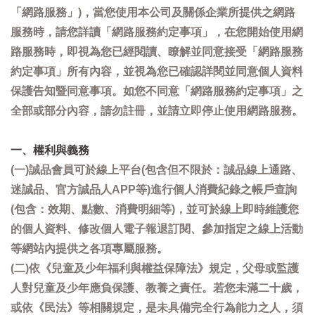
「網路服務」)，當您使用本公司及關係企業所提供之網路
服務時，請您詳讀「網路服務約定事項」，在您開始使用網
路服務時，即視為您已經閱讀、瞭解並同意接受「網路服務
約定事項」所有內容，並視為您已確認詳閱並同意個人資料
保護告知暨同意事項。如您不同意「網路服務約定事項」之
全部或部分內容，請勿註冊，並請立即停止使用網路服務。
一、權利與義務
(一)誠品會員可於線上平台(包含但不限於：誠品線上通路、
迷誠品、官方誠品人APP等)進行個人消費紀錄之帳戶查詢
(包含：效期、點數、消費明細等)，並可於線上即時維護您
的個人資料、修改個人電子報退訂閱、參加指定之線上活動
等網站內提供之各項專屬服務。
(二)依《兒童及少年福利與權益保障法》規定，父母或監護
人對兒童及少年應負保護、教養之責任。若您未滿二十歲，
或依《民法》等相關規定，是未具備完全行為能力之人，須