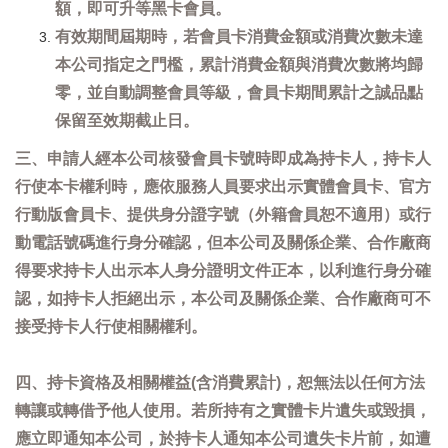
額，即可升等黑卡會員。
有效期間屆期時，若會員卡消費金額或消費次數未達
本公司指定之門檻，累計消費金額與消費次數將均歸
零，並自動調整會員等級，會員卡期間累計之誠品點
保留至效期截止日。
三、申請人經本公司核發會員卡號時即成為持卡人，持卡人
行使本卡權利時，應依服務人員要求出示實體會員卡、官方
行動版會員卡、提供身分證字號（外籍會員恕不適用）或行
動電話號碼進行身分確認，但本公司及關係企業、合作廠商
得要求持卡人出示本人身分證明文件正本，以利進行身分確
認，如持卡人拒絕出示，本公司及關係企業、合作廠商可不
接受持卡人行使相關權利。
四、持卡資格及相關權益(含消費累計)，恕無法以任何方法
轉讓或轉借予他人使用。若所持有之實體卡片遺失或毀損，
應立即通知本公司，於持卡人通知本公司遺失卡片前，如遭