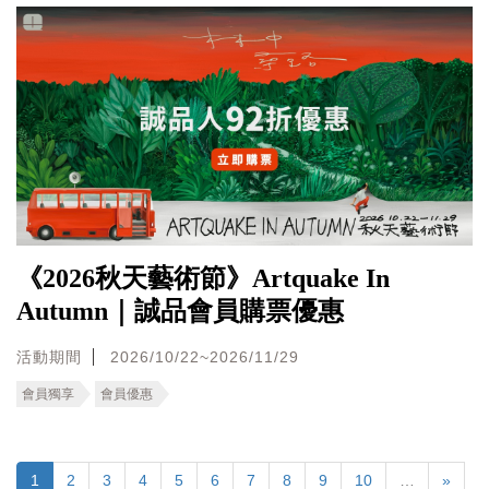
《2026秋天藝術節》Artquake In
Autumn｜誠品會員購票優惠
活動期間
2026/10/22~2026/11/29
會員獨享
會員優惠
1
2
3
4
5
6
7
8
9
10
…
»