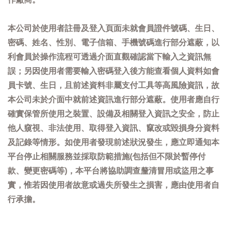
本公司於使用者註冊及登入頁面未就會員證件號碼、生日、
密碼、姓名、性別、電子信箱、手機號碼進行部分遮蔽，以
利會員於操作流程可透過介面直觀確認當下輸入之資訊無
誤；另因使用者需要輸入密碼登入後方能查看個人資料如會
員卡號、生日，且前述資料非屬支付工具等高風險資訊，故
本公司未於介面中就前述資訊進行部分遮蔽。使用者應自行
確實保管所使用之裝置、設備及相關登入資訊之安全，防止
他人窺視、非法使用、取得登入資訊、竄改或毀損身分資料
及記錄等情形。如使用者發現前述狀況發生，應立即通知本
平台停止相關服務並採取防範措施(包括但不限於暫停付
款、變更密碼等)，本平台將協助調查釐清冒用或盜用之事
實，惟若因使用者故意或過失所發生之損害，應由使用者自
行承擔。