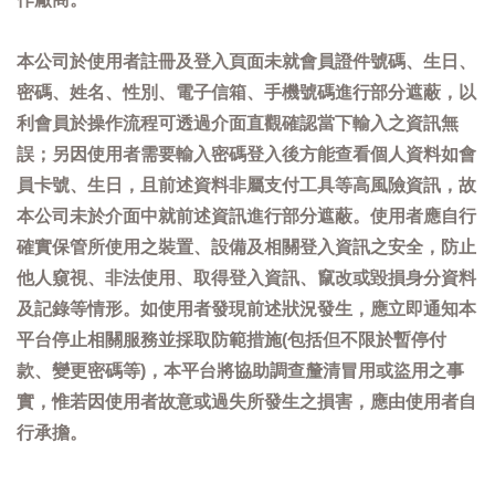
本公司於使用者註冊及登入頁面未就會員證件號碼、生日、
密碼、姓名、性別、電子信箱、手機號碼進行部分遮蔽，以
利會員於操作流程可透過介面直觀確認當下輸入之資訊無
誤；另因使用者需要輸入密碼登入後方能查看個人資料如會
員卡號、生日，且前述資料非屬支付工具等高風險資訊，故
本公司未於介面中就前述資訊進行部分遮蔽。使用者應自行
確實保管所使用之裝置、設備及相關登入資訊之安全，防止
他人窺視、非法使用、取得登入資訊、竄改或毀損身分資料
及記錄等情形。如使用者發現前述狀況發生，應立即通知本
平台停止相關服務並採取防範措施(包括但不限於暫停付
款、變更密碼等)，本平台將協助調查釐清冒用或盜用之事
實，惟若因使用者故意或過失所發生之損害，應由使用者自
行承擔。