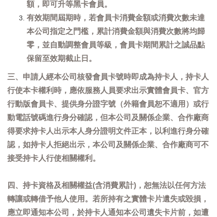
額，即可升等黑卡會員。
有效期間屆期時，若會員卡消費金額或消費次數未達
本公司指定之門檻，累計消費金額與消費次數將均歸
零，並自動調整會員等級，會員卡期間累計之誠品點
保留至效期截止日。
三、申請人經本公司核發會員卡號時即成為持卡人，持卡人
行使本卡權利時，應依服務人員要求出示實體會員卡、官方
行動版會員卡、提供身分證字號（外籍會員恕不適用）或行
動電話號碼進行身分確認，但本公司及關係企業、合作廠商
得要求持卡人出示本人身分證明文件正本，以利進行身分確
認，如持卡人拒絕出示，本公司及關係企業、合作廠商可不
接受持卡人行使相關權利。
四、持卡資格及相關權益(含消費累計)，恕無法以任何方法
轉讓或轉借予他人使用。若所持有之實體卡片遺失或毀損，
應立即通知本公司，於持卡人通知本公司遺失卡片前，如遭