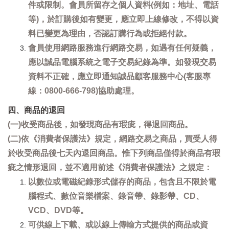
件或限制。會員所留存之個人資料(例如：地址、電話
等)，於訂購後如有變更，應立即上線修改，不得以資
料已變更為理由，否認訂購行為或拒絕付款。
會員使用網路服務進行網路交易，如遇有任何疑義，
應以誠品電腦系統之電子交易紀錄為準。如發現交易
資料不正確，應立即通知誠品顧客服務中心(客服專
線：0800-666-798)協助處理。
四、商品的退回
(一)收受商品後，如發現商品有瑕疵，得退回商品。
(二)依《消費者保護法》規定，網路交易之商品，買受人得
於收受商品後七天內退回商品。惟下列商品僅得於商品有瑕
疵之情形退回，並不適用前述《消費者保護法》之規定：
以數位或電磁紀錄形式儲存的商品，包含且不限於電
腦程式、數位音樂檔案、錄音帶、錄影帶、CD、
VCD、DVD等。
可供線上下載、或以線上傳輸方式提供的商品或資