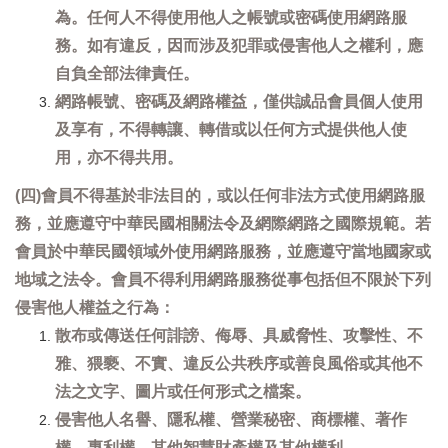
為。任何人不得使用他人之帳號或密碼使用網路服
務。如有違反，因而涉及犯罪或侵害他人之權利，應
自負全部法律責任。
網路帳號、密碼及網路權益，僅供誠品會員個人使用
及享有，不得轉讓、轉借或以任何方式提供他人使
用，亦不得共用。
(四)會員不得基於非法目的，或以任何非法方式使用網路服
務，並應遵守中華民國相關法令及網際網路之國際規範。若
會員於中華民國領域外使用網路服務，並應遵守當地國家或
地域之法令。會員不得利用網路服務從事包括但不限於下列
侵害他人權益之行為：
散布或傳送任何誹謗、侮辱、具威脅性、攻擊性、不
雅、猥褻、不實、違反公共秩序或善良風俗或其他不
法之文字、圖片或任何形式之檔案。
侵害他人名譽、隱私權、營業秘密、商標權、著作
權、專利權、其他智慧財產權及其他權利。