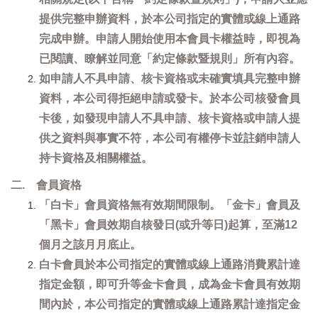
提供完整申辦資料，於本公司指定的實體或線上通路
完成申辦。申請人開始使用本會員卡權益時，即視為
已閱讀、瞭解並同意「約定條款暨規則」所有內容。
如申請人不具申請、核卡資格或未確實填具完整申辦
資料，本公司得拒絕申請或發卡。於本公司核發會員
卡後，如發現申請人不具申請、核卡資格或申請人提
供之資料與事實不符，本公司有權停卡並註銷申請人
持卡資格及相關權益。
二. 會員資格
「白卡」會員資格無有效期間限制。「金卡」會員及
「黑卡」會員效期自核發日(或升等日)起算，至滿12
個月之該月月底止。
白卡會員於本公司指定的實體或線上通路消費累計達
指定金額，即可升等金卡會員，成為金卡會員有效期
間內於，本公司指定的實體或線上通路累計達指定金