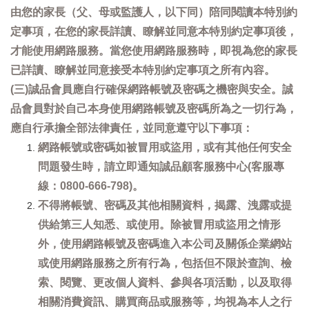
由您的家長（父、母或監護人，以下同）陪同閱讀本特別約
定事項，在您的家長詳讀、瞭解並同意本特別約定事項後，
才能使用網路服務。當您使用網路服務時，即視為您的家長
已詳讀、瞭解並同意接受本特別約定事項之所有內容。
(三)誠品會員應自行確保網路帳號及密碼之機密與安全。誠
品會員對於自己本身使用網路帳號及密碼所為之一切行為，
應自行承擔全部法律責任，並同意遵守以下事項：
網路帳號或密碼如被冒用或盜用，或有其他任何安全
問題發生時，請立即通知誠品顧客服務中心(客服專
線：0800-666-798)。
不得將帳號、密碼及其他相關資料，揭露、洩露或提
供給第三人知悉、或使用。除被冒用或盜用之情形
外，使用網路帳號及密碼進入本公司及關係企業網站
或使用網路服務之所有行為，包括但不限於查詢、檢
索、閱覽、更改個人資料、參與各項活動，以及取得
相關消費資訊、購買商品或服務等，均視為本人之行