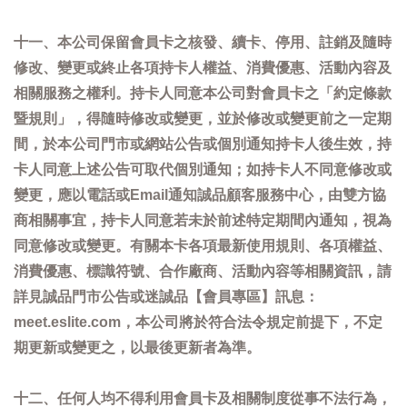
十一、本公司保留會員卡之核發、續卡、停用、註銷及隨時
修改、變更或終止各項持卡人權益、消費優惠、活動內容及
相關服務之權利。持卡人同意本公司對會員卡之「約定條款
暨規則」，得隨時修改或變更，並於修改或變更前之一定期
間，於本公司門市或網站公告或個別通知持卡人後生效，持
卡人同意上述公告可取代個別通知；如持卡人不同意修改或
變更，應以電話或Email通知誠品顧客服務中心，由雙方協
商相關事宜，持卡人同意若未於前述特定期間內通知，視為
同意修改或變更。有關本卡各項最新使用規則、各項權益、
消費優惠、標識符號、合作廠商、活動內容等相關資訊，請
詳見誠品門市公告或迷誠品【會員專區】訊息：
meet.eslite.com，本公司將於符合法令規定前提下，不定
期更新或變更之，以最後更新者為準。
十二、任何人均不得利用會員卡及相關制度從事不法行為，