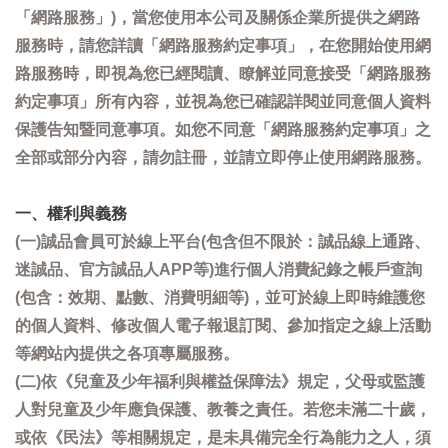
「網路服務」)，當您使用本公司及關係企業所提供之網路
服務時，請您詳讀「網路服務約定事項」，在您開始使用網
路服務時，即視為您已經閱讀、瞭解並同意接受「網路服務
約定事項」所有內容，並視為您已確認詳閱並同意個人資料
保護告知暨同意事項。如您不同意「網路服務約定事項」之
全部或部分內容，請勿註冊，並請立即停止使用網路服務。
一、權利與義務
(一)誠品會員可於線上平台(包含但不限於：誠品線上通路、
迷誠品、官方誠品人APP等)進行個人消費紀錄之帳戶查詢
(包含：效期、點數、消費明細等)，並可於線上即時維護您
的個人資料、修改個人電子報退訂閱、參加指定之線上活動
等網站內提供之各項專屬服務。
(二)依《兒童及少年福利與權益保障法》規定，父母或監護
人對兒童及少年應負保護、教養之責任。若您未滿二十歲，
或依《民法》等相關規定，是未具備完全行為能力之人，須