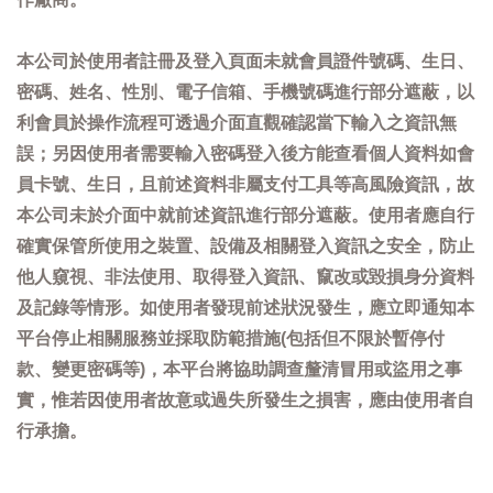
本公司於使用者註冊及登入頁面未就會員證件號碼、生日、
密碼、姓名、性別、電子信箱、手機號碼進行部分遮蔽，以
利會員於操作流程可透過介面直觀確認當下輸入之資訊無
誤；另因使用者需要輸入密碼登入後方能查看個人資料如會
員卡號、生日，且前述資料非屬支付工具等高風險資訊，故
本公司未於介面中就前述資訊進行部分遮蔽。使用者應自行
確實保管所使用之裝置、設備及相關登入資訊之安全，防止
他人窺視、非法使用、取得登入資訊、竄改或毀損身分資料
及記錄等情形。如使用者發現前述狀況發生，應立即通知本
平台停止相關服務並採取防範措施(包括但不限於暫停付
款、變更密碼等)，本平台將協助調查釐清冒用或盜用之事
實，惟若因使用者故意或過失所發生之損害，應由使用者自
行承擔。