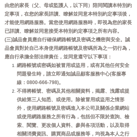
由您的家長（父、母或監護人，以下同）陪同閱讀本特別約
定事項，在您的家長詳讀、瞭解並同意本特別約定事項後，
才能使用網路服務。當您使用網路服務時，即視為您的家長
已詳讀、瞭解並同意接受本特別約定事項之所有內容。
(三)誠品會員應自行確保網路帳號及密碼之機密與安全。誠
品會員對於自己本身使用網路帳號及密碼所為之一切行為，
應自行承擔全部法律責任，並同意遵守以下事項：
網路帳號或密碼如被冒用或盜用，或有其他任何安全
問題發生時，請立即通知誠品顧客服務中心(客服專
線：0800-666-798)。
不得將帳號、密碼及其他相關資料，揭露、洩露或提
供給第三人知悉、或使用。除被冒用或盜用之情形
外，使用網路帳號及密碼進入本公司及關係企業網站
或使用網路服務之所有行為，包括但不限於查詢、檢
索、閱覽、更改個人資料、參與各項活動，以及取得
相關消費資訊、購買商品或服務等，均視為本人之行