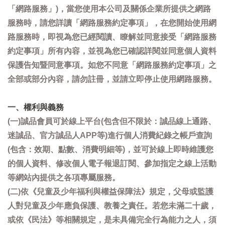
「網路服務」)，當您使用本公司及關係企業所提供之網路
服務時，請您詳讀「網路服務約定事項」，在您開始使用網
路服務時，即視為您已經閱讀、瞭解並同意接受「網路服務
約定事項」所有內容，並視為您已確認詳閱並同意個人資料
保護告知暨同意事項。如您不同意「網路服務約定事項」之
全部或部分內容，請勿註冊，並請立即停止使用網路服務。
一、權利與義務
(一)誠品會員可於線上平台(包含但不限於：誠品線上通路、
迷誠品、官方誠品人APP等)進行個人消費紀錄之帳戶查詢
(包含：效期、點數、消費明細等)，並可於線上即時維護您
的個人資料、修改個人電子報退訂閱、參加指定之線上活動
等網站內提供之各項專屬服務。
(二)依《兒童及少年福利與權益保障法》規定，父母或監護
人對兒童及少年應負保護、教養之責任。若您未滿二十歲，
或依《民法》等相關規定，是未具備完全行為能力之人，須