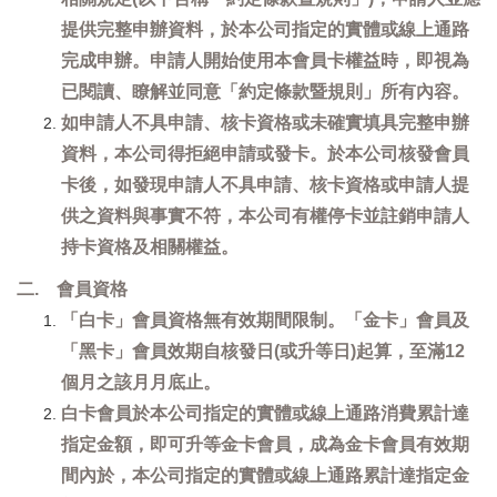
提供完整申辦資料，於本公司指定的實體或線上通路
完成申辦。申請人開始使用本會員卡權益時，即視為
已閱讀、瞭解並同意「約定條款暨規則」所有內容。
如申請人不具申請、核卡資格或未確實填具完整申辦
資料，本公司得拒絕申請或發卡。於本公司核發會員
卡後，如發現申請人不具申請、核卡資格或申請人提
供之資料與事實不符，本公司有權停卡並註銷申請人
持卡資格及相關權益。
二. 會員資格
「白卡」會員資格無有效期間限制。「金卡」會員及
「黑卡」會員效期自核發日(或升等日)起算，至滿12
個月之該月月底止。
白卡會員於本公司指定的實體或線上通路消費累計達
指定金額，即可升等金卡會員，成為金卡會員有效期
間內於，本公司指定的實體或線上通路累計達指定金