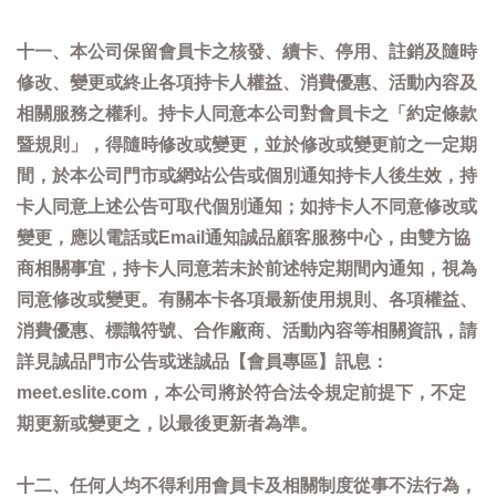
十一、本公司保留會員卡之核發、續卡、停用、註銷及隨時
修改、變更或終止各項持卡人權益、消費優惠、活動內容及
相關服務之權利。持卡人同意本公司對會員卡之「約定條款
暨規則」，得隨時修改或變更，並於修改或變更前之一定期
間，於本公司門市或網站公告或個別通知持卡人後生效，持
卡人同意上述公告可取代個別通知；如持卡人不同意修改或
變更，應以電話或Email通知誠品顧客服務中心，由雙方協
商相關事宜，持卡人同意若未於前述特定期間內通知，視為
同意修改或變更。有關本卡各項最新使用規則、各項權益、
消費優惠、標識符號、合作廠商、活動內容等相關資訊，請
詳見誠品門市公告或迷誠品【會員專區】訊息：
meet.eslite.com，本公司將於符合法令規定前提下，不定
期更新或變更之，以最後更新者為準。
十二、任何人均不得利用會員卡及相關制度從事不法行為，