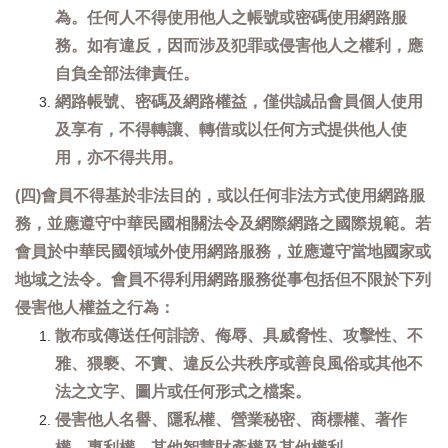
為。任何人不得使用他人之帳號或密碼使用網路服
務。如有違反，因而涉及犯罪或侵害他人之權利，應
自負全部法律責任。
網路帳號、密碼及網路權益，僅供誠品會員個人使用
及享有，不得轉讓、轉借或以任何方式提供他人使
用，亦不得共用。
(四)會員不得基於非法目的，或以任何非法方式使用網路服
務，並應遵守中華民國相關法令及網際網路之國際規範。若
會員於中華民國領域外使用網路服務，並應遵守當地國家或
地域之法令。會員不得利用網路服務從事包括但不限於下列
侵害他人權益之行為：
散布或傳送任何誹謗、侮辱、具威脅性、攻擊性、不
雅、猥褻、不實、違反公共秩序或善良風俗或其他不
法之文字、圖片或任何形式之檔案。
侵害他人名譽、隱私權、營業秘密、商標權、著作
權、專利權、其他智慧財產權及其他權利。