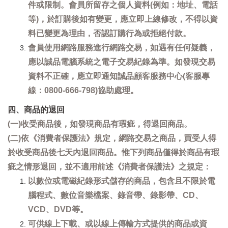
件或限制。會員所留存之個人資料(例如：地址、電話
等)，於訂購後如有變更，應立即上線修改，不得以資
料已變更為理由，否認訂購行為或拒絕付款。
會員使用網路服務進行網路交易，如遇有任何疑義，
應以誠品電腦系統之電子交易紀錄為準。如發現交易
資料不正確，應立即通知誠品顧客服務中心(客服專
線：0800-666-798)協助處理。
四、商品的退回
(一)收受商品後，如發現商品有瑕疵，得退回商品。
(二)依《消費者保護法》規定，網路交易之商品，買受人得
於收受商品後七天內退回商品。惟下列商品僅得於商品有瑕
疵之情形退回，並不適用前述《消費者保護法》之規定：
以數位或電磁紀錄形式儲存的商品，包含且不限於電
腦程式、數位音樂檔案、錄音帶、錄影帶、CD、
VCD、DVD等。
可供線上下載、或以線上傳輸方式提供的商品或資