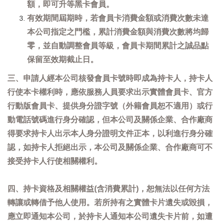
額，即可升等黑卡會員。
有效期間屆期時，若會員卡消費金額或消費次數未達
本公司指定之門檻，累計消費金額與消費次數將均歸
零，並自動調整會員等級，會員卡期間累計之誠品點
保留至效期截止日。
三、申請人經本公司核發會員卡號時即成為持卡人，持卡人
行使本卡權利時，應依服務人員要求出示實體會員卡、官方
行動版會員卡、提供身分證字號（外籍會員恕不適用）或行
動電話號碼進行身分確認，但本公司及關係企業、合作廠商
得要求持卡人出示本人身分證明文件正本，以利進行身分確
認，如持卡人拒絕出示，本公司及關係企業、合作廠商可不
接受持卡人行使相關權利。
四、持卡資格及相關權益(含消費累計)，恕無法以任何方法
轉讓或轉借予他人使用。若所持有之實體卡片遺失或毀損，
應立即通知本公司，於持卡人通知本公司遺失卡片前，如遭