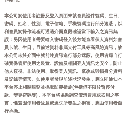
本公司於使用者註冊及登入頁面未就會員證件號碼、生日、
密碼、姓名、性別、電子信箱、手機號碼進行部分遮蔽，以
利會員於操作流程可透過介面直觀確認當下輸入之資訊無
誤；另因使用者需要輸入密碼登入後方能查看個人資料如會
員卡號、生日，且前述資料非屬支付工具等高風險資訊，故
本公司未於介面中就前述資訊進行部分遮蔽。使用者應自行
確實保管所使用之裝置、設備及相關登入資訊之安全，防止
他人窺視、非法使用、取得登入資訊、竄改或毀損身分資料
及記錄等情形。如使用者發現前述狀況發生，應立即通知本
平台停止相關服務並採取防範措施(包括但不限於暫停付
款、變更密碼等)，本平台將協助調查釐清冒用或盜用之事
實，惟若因使用者故意或過失所發生之損害，應由使用者自
行承擔。