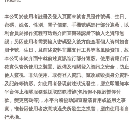
本公司於使用者註冊及登入頁面未就會員證件號碼、生日、
密碼、姓名、性別、電子信箱、手機號碼進行部分遮蔽，以
利會員於操作流程可透過介面直觀確認當下輸入之資訊無
誤；另因使用者需要輸入密碼登入後方能查看個人資料如會
員卡號、生日，且前述資料非屬支付工具等高風險資訊，故
本公司未於介面中就前述資訊進行部分遮蔽。使用者應自行
確實保管所使用之裝置、設備及相關登入資訊之安全，防止
他人窺視、非法使用、取得登入資訊、竄改或毀損身分資料
及記錄等情形。如使用者發現前述狀況發生，應立即通知本
平台停止相關服務並採取防範措施(包括但不限於暫停付
款、變更密碼等)，本平台將協助調查釐清冒用或盜用之事
實，惟若因使用者故意或過失所發生之損害，應由使用者自
行承擔。