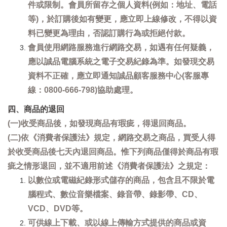
件或限制。會員所留存之個人資料(例如：地址、電話
等)，於訂購後如有變更，應立即上線修改，不得以資
料已變更為理由，否認訂購行為或拒絕付款。
會員使用網路服務進行網路交易，如遇有任何疑義，
應以誠品電腦系統之電子交易紀錄為準。如發現交易
資料不正確，應立即通知誠品顧客服務中心(客服專
線：0800-666-798)協助處理。
四、商品的退回
(一)收受商品後，如發現商品有瑕疵，得退回商品。
(二)依《消費者保護法》規定，網路交易之商品，買受人得
於收受商品後七天內退回商品。惟下列商品僅得於商品有瑕
疵之情形退回，並不適用前述《消費者保護法》之規定：
以數位或電磁紀錄形式儲存的商品，包含且不限於電
腦程式、數位音樂檔案、錄音帶、錄影帶、CD、
VCD、DVD等。
可供線上下載、或以線上傳輸方式提供的商品或資