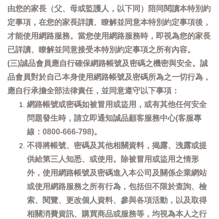
由您的家長（父、母或監護人，以下同）陪同閱讀本特別約
定事項，在您的家長詳讀、瞭解並同意本特別約定事項後，
才能使用網路服務。當您使用網路服務時，即視為您的家長
已詳讀、瞭解並同意接受本特別約定事項之所有內容。
(三)誠品會員應自行確保網路帳號及密碼之機密與安全。誠
品會員對於自己本身使用網路帳號及密碼所為之一切行為，
應自行承擔全部法律責任，並同意遵守以下事項：
網路帳號或密碼如被冒用或盜用，或有其他任何安全
問題發生時，請立即通知誠品顧客服務中心(客服專
線：0800-666-798)。
不得將帳號、密碼及其他相關資料，揭露、洩露或提
供給第三人知悉、或使用。除被冒用或盜用之情形
外，使用網路帳號及密碼進入本公司及關係企業網站
或使用網路服務之所有行為，包括但不限於查詢、檢
索、閱覽、更改個人資料、參與各項活動，以及取得
相關消費資訊、購買商品或服務等，均視為本人之行