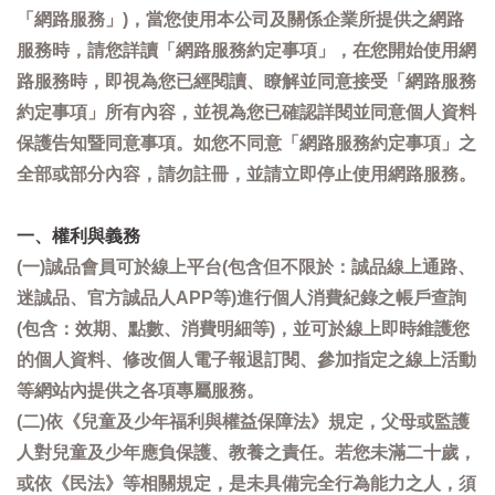
「網路服務」)，當您使用本公司及關係企業所提供之網路
服務時，請您詳讀「網路服務約定事項」，在您開始使用網
路服務時，即視為您已經閱讀、瞭解並同意接受「網路服務
約定事項」所有內容，並視為您已確認詳閱並同意個人資料
保護告知暨同意事項。如您不同意「網路服務約定事項」之
全部或部分內容，請勿註冊，並請立即停止使用網路服務。
一、權利與義務
(一)誠品會員可於線上平台(包含但不限於：誠品線上通路、
迷誠品、官方誠品人APP等)進行個人消費紀錄之帳戶查詢
(包含：效期、點數、消費明細等)，並可於線上即時維護您
的個人資料、修改個人電子報退訂閱、參加指定之線上活動
等網站內提供之各項專屬服務。
(二)依《兒童及少年福利與權益保障法》規定，父母或監護
人對兒童及少年應負保護、教養之責任。若您未滿二十歲，
或依《民法》等相關規定，是未具備完全行為能力之人，須