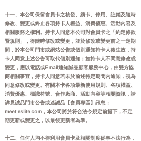
十一、本公司保留會員卡之核發、續卡、停用、註銷及隨時
修改、變更或終止各項持卡人權益、消費優惠、活動內容及
相關服務之權利。持卡人同意本公司對會員卡之「約定條款
暨規則」，得隨時修改或變更，並於修改或變更前之一定期
間，於本公司門市或網站公告或個別通知持卡人後生效，持
卡人同意上述公告可取代個別通知；如持卡人不同意修改或
變更，應以電話或Email通知誠品顧客服務中心，由雙方協
商相關事宜，持卡人同意若未於前述特定期間內通知，視為
同意修改或變更。有關本卡各項最新使用規則、各項權益、
消費優惠、標識符號、合作廠商、活動內容等相關資訊，請
詳見誠品門市公告或迷誠品【會員專區】訊息：
meet.eslite.com，本公司將於符合法令規定前提下，不定
期更新或變更之，以最後更新者為準。
十二、任何人均不得利用會員卡及相關制度從事不法行為，