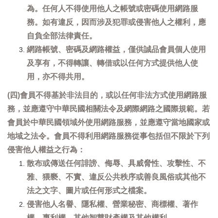
為。任何人不得使用他人之帳號或密碼使用網路服
務。如有違反，因而涉及犯罪或侵害他人之權利，應
自負全部法律責任。
網路帳號、密碼及網路權益，僅供誠品會員個人使用
及享有，不得轉讓、轉借或以任何方式提供他人使
用，亦不得共用。
(四)會員不得基於非法目的，或以任何非法方式使用網路服
務，並應遵守中華民國相關法令及網際網路之國際規範。若
會員於中華民國領域外使用網路服務，並應遵守當地國家或
地域之法令。會員不得利用網路服務從事包括但不限於下列
侵害他人權益之行為：
散布或傳送任何誹謗、侮辱、具威脅性、攻擊性、不
雅、猥褻、不實、違反公共秩序或善良風俗或其他不
法之文字、圖片或任何形式之檔案。
侵害他人名譽、隱私權、營業秘密、商標權、著作
權、專利權、其他智慧財產權及其他權利。