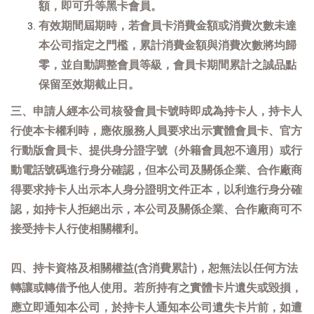
額，即可升等黑卡會員。
有效期間屆期時，若會員卡消費金額或消費次數未達
本公司指定之門檻，累計消費金額與消費次數將均歸
零，並自動調整會員等級，會員卡期間累計之誠品點
保留至效期截止日。
三、申請人經本公司核發會員卡號時即成為持卡人，持卡人
行使本卡權利時，應依服務人員要求出示實體會員卡、官方
行動版會員卡、提供身分證字號（外籍會員恕不適用）或行
動電話號碼進行身分確認，但本公司及關係企業、合作廠商
得要求持卡人出示本人身分證明文件正本，以利進行身分確
認，如持卡人拒絕出示，本公司及關係企業、合作廠商可不
接受持卡人行使相關權利。
四、持卡資格及相關權益(含消費累計)，恕無法以任何方法
轉讓或轉借予他人使用。若所持有之實體卡片遺失或毀損，
應立即通知本公司，於持卡人通知本公司遺失卡片前，如遭