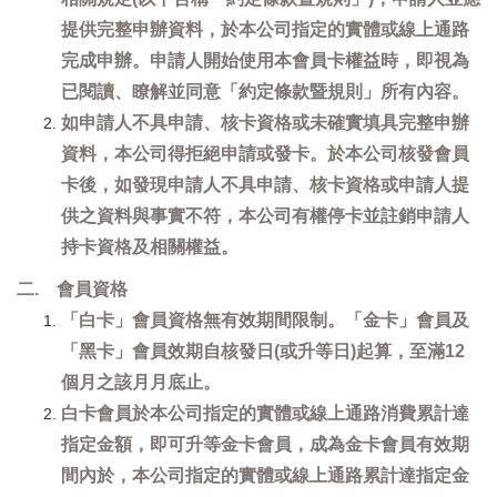
提供完整申辦資料，於本公司指定的實體或線上通路
完成申辦。申請人開始使用本會員卡權益時，即視為
已閱讀、瞭解並同意「約定條款暨規則」所有內容。
如申請人不具申請、核卡資格或未確實填具完整申辦
資料，本公司得拒絕申請或發卡。於本公司核發會員
卡後，如發現申請人不具申請、核卡資格或申請人提
供之資料與事實不符，本公司有權停卡並註銷申請人
持卡資格及相關權益。
二. 會員資格
「白卡」會員資格無有效期間限制。「金卡」會員及
「黑卡」會員效期自核發日(或升等日)起算，至滿12
個月之該月月底止。
白卡會員於本公司指定的實體或線上通路消費累計達
指定金額，即可升等金卡會員，成為金卡會員有效期
間內於，本公司指定的實體或線上通路累計達指定金