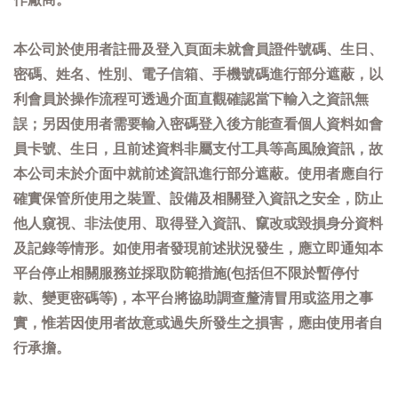
本公司於使用者註冊及登入頁面未就會員證件號碼、生日、
密碼、姓名、性別、電子信箱、手機號碼進行部分遮蔽，以
利會員於操作流程可透過介面直觀確認當下輸入之資訊無
誤；另因使用者需要輸入密碼登入後方能查看個人資料如會
員卡號、生日，且前述資料非屬支付工具等高風險資訊，故
本公司未於介面中就前述資訊進行部分遮蔽。使用者應自行
確實保管所使用之裝置、設備及相關登入資訊之安全，防止
他人窺視、非法使用、取得登入資訊、竄改或毀損身分資料
及記錄等情形。如使用者發現前述狀況發生，應立即通知本
平台停止相關服務並採取防範措施(包括但不限於暫停付
款、變更密碼等)，本平台將協助調查釐清冒用或盜用之事
實，惟若因使用者故意或過失所發生之損害，應由使用者自
行承擔。