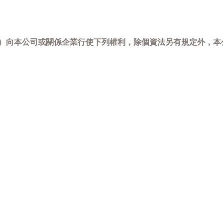
-798）向本公司或關係企業行使下列權利，除個資法另有規定外