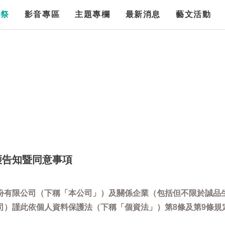
漫祭
影音專區
主題專欄
最新消息
藝文活動
護告知暨同意事項
份有限公司（下稱「本公司」）及關係企業（包括但不限於誠品
司）謹此依個人資料保護法（下稱「個資法」）第8條及第9條規