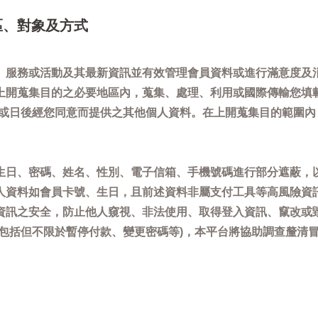
區、對象及方式
、服務或活動及其最新資訊並有效管理會員資料或進行滿意度及
上開蒐集目的之必要地區內，蒐集、處理、利用或國際傳輸您填
)或日後經您同意而提供之其他個人資料。在上開蒐集目的範圍
生日、密碼、姓名、性別、電子信箱、手機號碼進行部分遮蔽，
人資料如會員卡號、生日，且前述資料非屬支付工具等高風險資
資訊之安全，防止他人窺視、非法使用、取得登入資訊、竄改或
(包括但不限於暫停付款、變更密碼等)，本平台將協助調查釐清