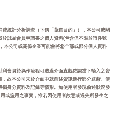
消費統計分析調查（下稱「蒐集目的」），本公司或關
載於誠品會員申請書之個人資料(包含但不限於證件號
內，本公司或關係企業可能會將您全部或部分個人資料
以利會員於操作流程可透過介面直觀確認當下輸入之資
訊，故本公司未於介面中就前述資訊進行部分遮蔽。使
毀損身分資料及記錄等情形。如使用者發現前述狀況發
冒用或盜用之事實，惟若因使用者故意或過失所發生之