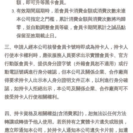
額，即可升等黑卡會員。
有效期間屆期時，若會員卡消費金額或消費次數未達
本公司指定之門檻，累計消費金額與消費次數將均歸
零，並自動調整會員等級，會員卡期間累計之誠品點
保留至效期截止日。
三、申請人經本公司核發會員卡號時即成為持卡人，持卡人
行使本卡權利時，應依服務人員要求出示實體會員卡、官方
行動版會員卡、提供身分證字號（外籍會員恕不適用）或行
動電話號碼進行身分確認，但本公司及關係企業、合作廠商
得要求持卡人出示本人身分證明文件正本，以利進行身分確
認，如持卡人拒絕出示，本公司及關係企業、合作廠商可不
接受持卡人行使相關權利。
四、持卡資格及相關權益(含消費累計)，恕無法以任何方法
轉讓或轉借予他人使用。若所持有之實體卡片遺失或毀損，
應立即通知本公司，於持卡人通知本公司遺失卡片前，如遭