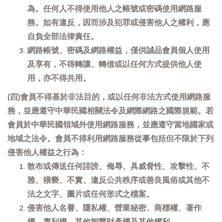
為。任何人不得使用他人之帳號或密碼使用網路服
務。如有違反，因而涉及犯罪或侵害他人之權利，應
自負全部法律責任。
網路帳號、密碼及網路權益，僅供誠品會員個人使用
及享有，不得轉讓、轉借或以任何方式提供他人使
用，亦不得共用。
(四)會員不得基於非法目的，或以任何非法方式使用網路服
務，並應遵守中華民國相關法令及網際網路之國際規範。若
會員於中華民國領域外使用網路服務，並應遵守當地國家或
地域之法令。會員不得利用網路服務從事包括但不限於下列
侵害他人權益之行為：
散布或傳送任何誹謗、侮辱、具威脅性、攻擊性、不
雅、猥褻、不實、違反公共秩序或善良風俗或其他不
法之文字、圖片或任何形式之檔案。
侵害他人名譽、隱私權、營業秘密、商標權、著作
權、專利權、其他智慧財產權及其他權利。