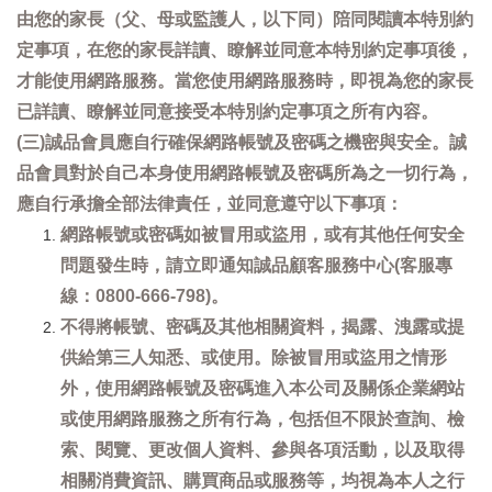
由您的家長（父、母或監護人，以下同）陪同閱讀本特別約
定事項，在您的家長詳讀、瞭解並同意本特別約定事項後，
才能使用網路服務。當您使用網路服務時，即視為您的家長
已詳讀、瞭解並同意接受本特別約定事項之所有內容。
(三)誠品會員應自行確保網路帳號及密碼之機密與安全。誠
品會員對於自己本身使用網路帳號及密碼所為之一切行為，
應自行承擔全部法律責任，並同意遵守以下事項：
網路帳號或密碼如被冒用或盜用，或有其他任何安全
問題發生時，請立即通知誠品顧客服務中心(客服專
線：0800-666-798)。
不得將帳號、密碼及其他相關資料，揭露、洩露或提
供給第三人知悉、或使用。除被冒用或盜用之情形
外，使用網路帳號及密碼進入本公司及關係企業網站
或使用網路服務之所有行為，包括但不限於查詢、檢
索、閱覽、更改個人資料、參與各項活動，以及取得
相關消費資訊、購買商品或服務等，均視為本人之行