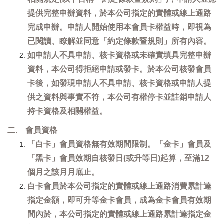
提供完整申辦資料，於本公司指定的實體或線上通路
完成申辦。申請人開始使用本會員卡權益時，即視為
已閱讀、瞭解並同意「約定條款暨規則」所有內容。
如申請人不具申請、核卡資格或未確實填具完整申辦
資料，本公司得拒絕申請或發卡。於本公司核發會員
卡後，如發現申請人不具申請、核卡資格或申請人提
供之資料與事實不符，本公司有權停卡並註銷申請人
持卡資格及相關權益。
二. 會員資格
「白卡」會員資格無有效期間限制。「金卡」會員及
「黑卡」會員效期自核發日(或升等日)起算，至滿12
個月之該月月底止。
白卡會員於本公司指定的實體或線上通路消費累計達
指定金額，即可升等金卡會員，成為金卡會員有效期
間內於，本公司指定的實體或線上通路累計達指定金