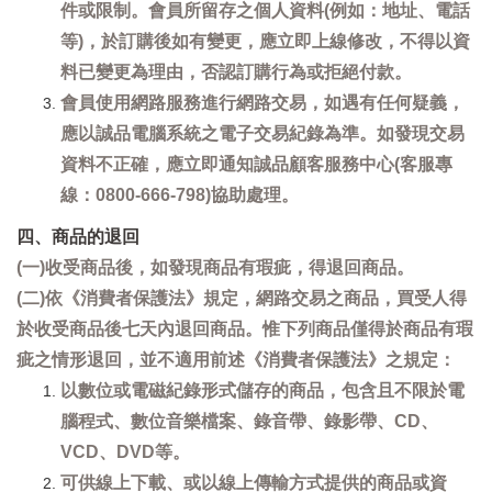
件或限制。會員所留存之個人資料(例如：地址、電話
等)，於訂購後如有變更，應立即上線修改，不得以資
料已變更為理由，否認訂購行為或拒絕付款。
會員使用網路服務進行網路交易，如遇有任何疑義，
應以誠品電腦系統之電子交易紀錄為準。如發現交易
資料不正確，應立即通知誠品顧客服務中心(客服專
線：0800-666-798)協助處理。
四、商品的退回
(一)收受商品後，如發現商品有瑕疵，得退回商品。
(二)依《消費者保護法》規定，網路交易之商品，買受人得
於收受商品後七天內退回商品。惟下列商品僅得於商品有瑕
疵之情形退回，並不適用前述《消費者保護法》之規定：
以數位或電磁紀錄形式儲存的商品，包含且不限於電
腦程式、數位音樂檔案、錄音帶、錄影帶、CD、
VCD、DVD等。
可供線上下載、或以線上傳輸方式提供的商品或資