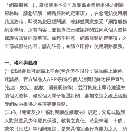
「網路服務」)，當您使用本公司及關係企業所提供之網路
服務時，請您詳讀「網路服務約定事項」，在您開始使用網
路服務時，即視為您已經閱讀、瞭解並同意接受「網路服務
約定事項」所有內容，並視為您已確認詳閱並同意個人資料
保護告知暨同意事項。如您不同意「網路服務約定事項」之
全部或部分內容，請勿註冊，並請立即停止使用網路服務。
一、權利與義務
(一)誠品會員可於線上平台(包含但不限於：誠品線上通路、
迷誠品、官方誠品人APP等)進行個人消費紀錄之帳戶查詢
(包含：效期、點數、消費明細等)，並可於線上即時維護您
的個人資料、修改個人電子報退訂閱、參加指定之線上活動
等網站內提供之各項專屬服務。
(二)依《兒童及少年福利與權益保障法》規定，父母或監護
人對兒童及少年應負保護、教養之責任。若您未滿二十歲，
或依《民法》等相關規定，是未具備完全行為能力之人，須