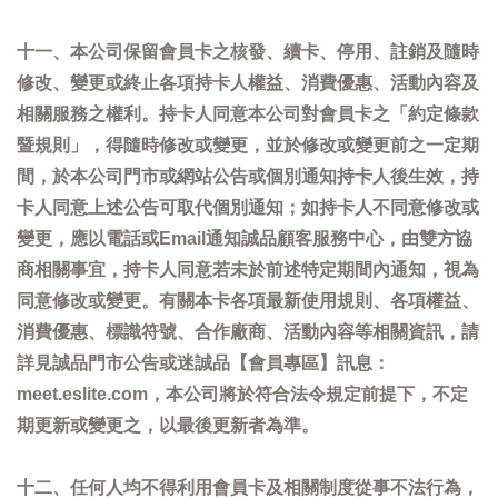
十一、本公司保留會員卡之核發、續卡、停用、註銷及隨時
修改、變更或終止各項持卡人權益、消費優惠、活動內容及
相關服務之權利。持卡人同意本公司對會員卡之「約定條款
暨規則」，得隨時修改或變更，並於修改或變更前之一定期
間，於本公司門市或網站公告或個別通知持卡人後生效，持
卡人同意上述公告可取代個別通知；如持卡人不同意修改或
變更，應以電話或Email通知誠品顧客服務中心，由雙方協
商相關事宜，持卡人同意若未於前述特定期間內通知，視為
同意修改或變更。有關本卡各項最新使用規則、各項權益、
消費優惠、標識符號、合作廠商、活動內容等相關資訊，請
詳見誠品門市公告或迷誠品【會員專區】訊息：
meet.eslite.com，本公司將於符合法令規定前提下，不定
期更新或變更之，以最後更新者為準。
十二、任何人均不得利用會員卡及相關制度從事不法行為，