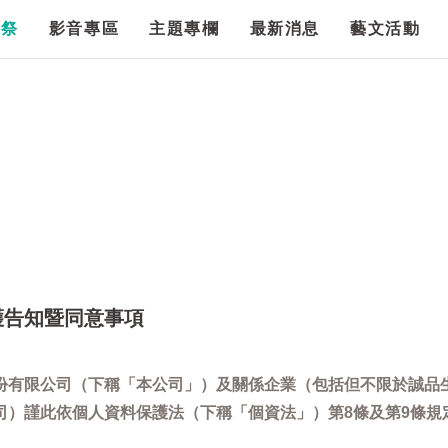
漫祭
影音專區
主題專欄
最新消息
藝文活動
護告知暨同意事項
份有限公司（下稱「本公司」）及關係企業（包括但不限於誠品
司）謹此依個人資料保護法（下稱「個資法」）第8條及第9條規