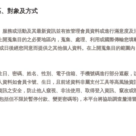
區、對象及方式
、服務或活動及其最新資訊並有效管理會員資料或進行滿意度及
上開蒐集目的之必要地區內，蒐集、處理、利用或國際傳輸您填
)或日後經您同意而提供之其他個人資料。在上開蒐集目的範圍
生日、密碼、姓名、性別、電子信箱、手機號碼進行部分遮蔽，
人資料如會員卡號、生日，且前述資料非屬支付工具等高風險資
資訊之安全，防止他人窺視、非法使用、取得登入資訊、竄改或
(包括但不限於暫停付款、變更密碼等)，本平台將協助調查釐清