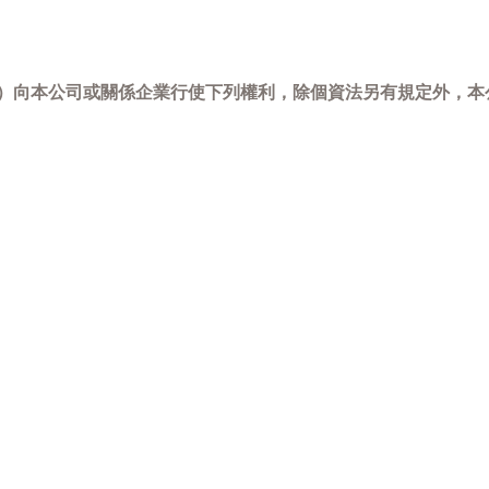
-798）向本公司或關係企業行使下列權利，除個資法另有規定外