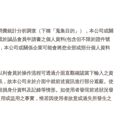
消費統計分析調查（下稱「蒐集目的」），本公司或關
載於誠品會員申請書之個人資料(包含但不限於證件號
內，本公司或關係企業可能會將您全部或部分個人資料
以利會員於操作流程可透過介面直觀確認當下輸入之資
訊，故本公司未於介面中就前述資訊進行部分遮蔽。使
毀損身分資料及記錄等情形。如使用者發現前述狀況發
冒用或盜用之事實，惟若因使用者故意或過失所發生之