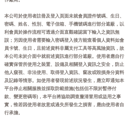
本公司於使用者註冊及登入頁面未就會員證件號碼、生日、
密碼、姓名、性別、電子信箱、手機號碼進行部分遮蔽，以
利會員於操作流程可透過介面直觀確認當下輸入之資訊無
誤；另因使用者需要輸入密碼登入後方能查看個人資料如會
員卡號、生日，且前述資料非屬支付工具等高風險資訊，故
本公司未於介面中就前述資訊進行部分遮蔽。使用者應自行
確實保管所使用之裝置、設備及相關登入資訊之安全，防止
他人窺視、非法使用、取得登入資訊、竄改或毀損身分資料
及記錄等情形。如使用者發現前述狀況發生，應立即通知本
平台停止相關服務並採取防範措施(包括但不限於暫停付
款、變更密碼等)，本平台將協助調查釐清冒用或盜用之事
實，惟若因使用者故意或過失所發生之損害，應由使用者自
行承擔。