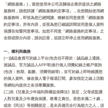
「網路服務」)，當您使用本公司及關係企業所提供之網路
服務時，請您詳讀「網路服務約定事項」，在您開始使用網
路服務時，即視為您已經閱讀、瞭解並同意接受「網路服務
約定事項」所有內容，並視為您已確認詳閱並同意個人資料
保護告知暨同意事項。如您不同意「網路服務約定事項」之
全部或部分內容，請勿註冊，並請立即停止使用網路服務。
一、權利與義務
(一)誠品會員可於線上平台(包含但不限於：誠品線上通路、
迷誠品、官方誠品人APP等)進行個人消費紀錄之帳戶查詢
(包含：效期、點數、消費明細等)，並可於線上即時維護您
的個人資料、修改個人電子報退訂閱、參加指定之線上活動
等網站內提供之各項專屬服務。
(二)依《兒童及少年福利與權益保障法》規定，父母或監護
人對兒童及少年應負保護、教養之責任。若您未滿二十歲，
或依《民法》等相關規定，是未具備完全行為能力之人，須