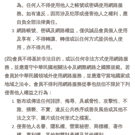
為。任何人不得使用他人之帳號或密碼使用網路服
務。如有違反，因而涉及犯罪或侵害他人之權利，應
自負全部法律責任。
網路帳號、密碼及網路權益，僅供誠品會員個人使用
及享有，不得轉讓、轉借或以任何方式提供他人使
用，亦不得共用。
(四)會員不得基於非法目的，或以任何非法方式使用網路服
務，並應遵守中華民國相關法令及網際網路之國際規範。若
會員於中華民國領域外使用網路服務，並應遵守當地國家或
地域之法令。會員不得利用網路服務從事包括但不限於下列
侵害他人權益之行為：
散布或傳送任何誹謗、侮辱、具威脅性、攻擊性、不
雅、猥褻、不實、違反公共秩序或善良風俗或其他不
法之文字、圖片或任何形式之檔案。
侵害他人名譽、隱私權、營業秘密、商標權、著作
權、專利權、其他智慧財產權及其他權利。