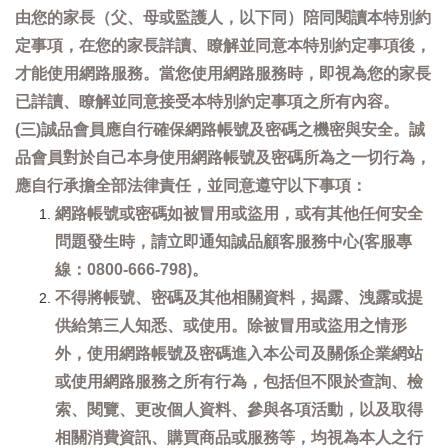
由您的家長（父、母或監護人，以下同）陪同閱讀本特別約
定事項，在您的家長詳讀、瞭解並同意本特別約定事項後，
才能使用網路服務。當您使用網路服務時，即視為您的家長
已詳讀、瞭解並同意接受本特別約定事項之所有內容。
(三)誠品會員應自行確保網路帳號及密碼之機密與安全。誠
品會員對於自己本身使用網路帳號及密碼所為之一切行為，
應自行承擔全部法律責任，並同意遵守以下事項：
網路帳號或密碼如被冒用或盜用，或有其他任何安全
問題發生時，請立即通知誠品顧客服務中心(客服專
線：0800-666-798)。
不得將帳號、密碼及其他相關資料，揭露、洩露或提
供給第三人知悉、或使用。除被冒用或盜用之情形
外，使用網路帳號及密碼進入本公司及關係企業網站
或使用網路服務之所有行為，包括但不限於查詢、檢
索、閱覽、更改個人資料、參與各項活動，以及取得
相關消費資訊、購買商品或服務等，均視為本人之行