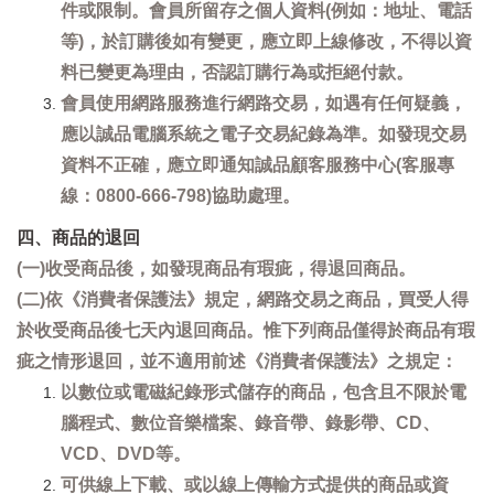
件或限制。會員所留存之個人資料(例如：地址、電話
等)，於訂購後如有變更，應立即上線修改，不得以資
料已變更為理由，否認訂購行為或拒絕付款。
會員使用網路服務進行網路交易，如遇有任何疑義，
應以誠品電腦系統之電子交易紀錄為準。如發現交易
資料不正確，應立即通知誠品顧客服務中心(客服專
線：0800-666-798)協助處理。
四、商品的退回
(一)收受商品後，如發現商品有瑕疵，得退回商品。
(二)依《消費者保護法》規定，網路交易之商品，買受人得
於收受商品後七天內退回商品。惟下列商品僅得於商品有瑕
疵之情形退回，並不適用前述《消費者保護法》之規定：
以數位或電磁紀錄形式儲存的商品，包含且不限於電
腦程式、數位音樂檔案、錄音帶、錄影帶、CD、
VCD、DVD等。
可供線上下載、或以線上傳輸方式提供的商品或資