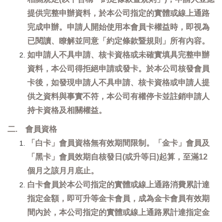
提供完整申辦資料，於本公司指定的實體或線上通路
完成申辦。申請人開始使用本會員卡權益時，即視為
已閱讀、瞭解並同意「約定條款暨規則」所有內容。
如申請人不具申請、核卡資格或未確實填具完整申辦
資料，本公司得拒絕申請或發卡。於本公司核發會員
卡後，如發現申請人不具申請、核卡資格或申請人提
供之資料與事實不符，本公司有權停卡並註銷申請人
持卡資格及相關權益。
二. 會員資格
「白卡」會員資格無有效期間限制。「金卡」會員及
「黑卡」會員效期自核發日(或升等日)起算，至滿12
個月之該月月底止。
白卡會員於本公司指定的實體或線上通路消費累計達
指定金額，即可升等金卡會員，成為金卡會員有效期
間內於，本公司指定的實體或線上通路累計達指定金