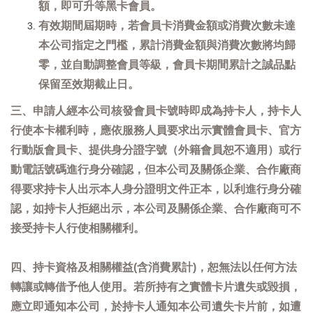
額，即可升等黑卡會員。
有效期間屆期時，若會員卡消費金額或消費次數未達
本公司指定之門檻，累計消費金額與消費次數將均歸
零，並自動調整會員等級，會員卡期間累計之誠品點
保留至效期截止日。
三、申請人經本公司核發會員卡號時即成為持卡人，持卡人
行使本卡權利時，應依服務人員要求出示實體會員卡、官方
行動版會員卡、提供身分證字號（外籍會員恕不適用）或行
動電話號碼進行身分確認，但本公司及關係企業、合作廠商
得要求持卡人出示本人身分證明文件正本，以利進行身分確
認，如持卡人拒絕出示，本公司及關係企業、合作廠商可不
接受持卡人行使相關權利。
四、持卡資格及相關權益(含消費累計)，恕無法以任何方法
轉讓或轉借予他人使用。若所持有之實體卡片遺失或毀損，
應立即通知本公司，於持卡人通知本公司遺失卡片前，如遭