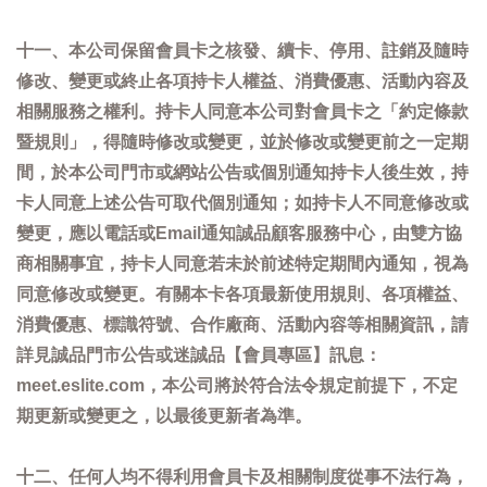
十一、本公司保留會員卡之核發、續卡、停用、註銷及隨時
修改、變更或終止各項持卡人權益、消費優惠、活動內容及
相關服務之權利。持卡人同意本公司對會員卡之「約定條款
暨規則」，得隨時修改或變更，並於修改或變更前之一定期
間，於本公司門市或網站公告或個別通知持卡人後生效，持
卡人同意上述公告可取代個別通知；如持卡人不同意修改或
變更，應以電話或Email通知誠品顧客服務中心，由雙方協
商相關事宜，持卡人同意若未於前述特定期間內通知，視為
同意修改或變更。有關本卡各項最新使用規則、各項權益、
消費優惠、標識符號、合作廠商、活動內容等相關資訊，請
詳見誠品門市公告或迷誠品【會員專區】訊息：
meet.eslite.com，本公司將於符合法令規定前提下，不定
期更新或變更之，以最後更新者為準。
十二、任何人均不得利用會員卡及相關制度從事不法行為，