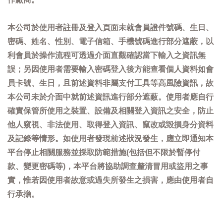
本公司於使用者註冊及登入頁面未就會員證件號碼、生日、
密碼、姓名、性別、電子信箱、手機號碼進行部分遮蔽，以
利會員於操作流程可透過介面直觀確認當下輸入之資訊無
誤；另因使用者需要輸入密碼登入後方能查看個人資料如會
員卡號、生日，且前述資料非屬支付工具等高風險資訊，故
本公司未於介面中就前述資訊進行部分遮蔽。使用者應自行
確實保管所使用之裝置、設備及相關登入資訊之安全，防止
他人窺視、非法使用、取得登入資訊、竄改或毀損身分資料
及記錄等情形。如使用者發現前述狀況發生，應立即通知本
平台停止相關服務並採取防範措施(包括但不限於暫停付
款、變更密碼等)，本平台將協助調查釐清冒用或盜用之事
實，惟若因使用者故意或過失所發生之損害，應由使用者自
行承擔。