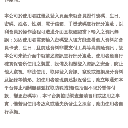
本公司於使用者註冊及登入頁面未就會員證件號碼、生日、
密碼、姓名、性別、電子信箱、手機號碼進行部分遮蔽，以
利會員於操作流程可透過介面直觀確認當下輸入之資訊無
誤；另因使用者需要輸入密碼登入後方能查看個人資料如會
員卡號、生日，且前述資料非屬支付工具等高風險資訊，故
本公司未於介面中就前述資訊進行部分遮蔽。使用者應自行
確實保管所使用之裝置、設備及相關登入資訊之安全，防止
他人窺視、非法使用、取得登入資訊、竄改或毀損身分資料
及記錄等情形。如使用者發現前述狀況發生，應立即通知本
平台停止相關服務並採取防範措施(包括但不限於暫停付
款、變更密碼等)，本平台將協助調查釐清冒用或盜用之事
實，惟若因使用者故意或過失所發生之損害，應由使用者自
行承擔。