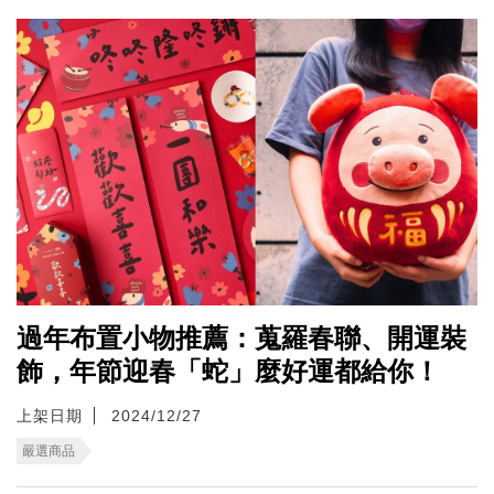
過年布置小物推薦：蒐羅春聯、開運裝
飾，年節迎春「蛇」麼好運都給你！
上架日期
2024/12/27
嚴選商品