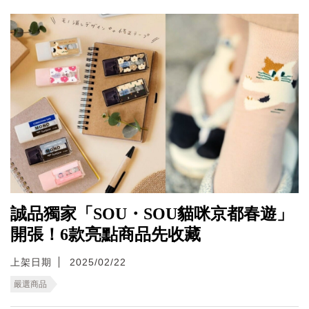
誠品獨家「SOU・SOU貓咪京都春遊」
開張！6款亮點商品先收藏
上架日期
2025/02/22
嚴選商品