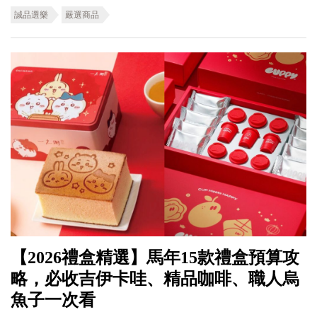
誠品選樂
嚴選商品
【2026禮盒精選】馬年15款禮盒預算攻
略，必收吉伊卡哇、精品咖啡、職人烏
魚子一次看