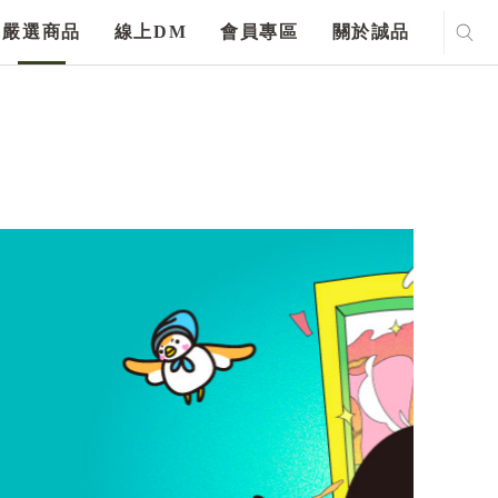
嚴選商品
線上DM
會員專區
關於誠品