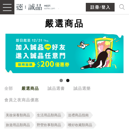
註冊/登入
嚴選商品
全部
嚴選商品
誠品選書
誠品選樂
會員之夜商品優惠
美妝保養類商品
生活用品類商品
送禮商品指南
旅遊用品類商品
野營炊事類商品
嗜好收藏類商品