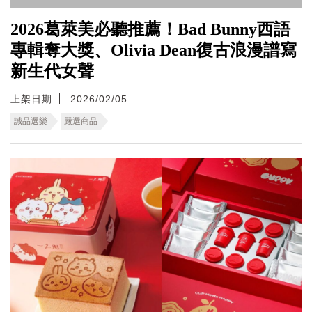
2026葛萊美必聽推薦！Bad Bunny西語
專輯奪大獎、Olivia Dean復古浪漫譜寫
新生代女聲
上架日期
2026/02/05
誠品選樂
嚴選商品