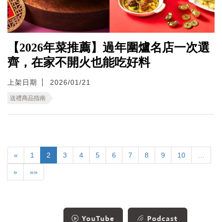
【2026年菜推薦】過年圍爐名店一次選
齊，在家不開火也能吃好料
上架日期
2026/01/21
送禮商品指南
«
1
2
3
4
5
6
7
8
9
10
…
»
»»