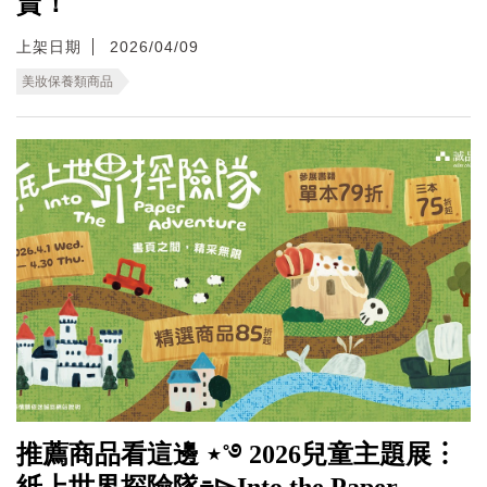
賣！
上架日期
2026/04/09
美妝保養類商品
推薦商品看這邊 ⋆˚࿔ 2026兒童主題展︙
紙上世界探險隊⌯⌲Into the Paper