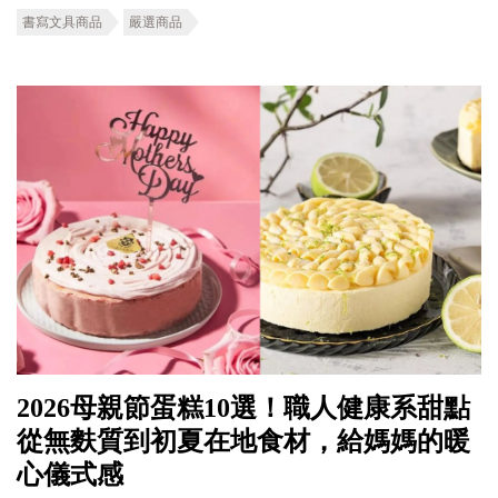
書寫文具商品
嚴選商品
2026母親節蛋糕10選！職人健康系甜點
從無麩質到初夏在地食材，給媽媽的暖
心儀式感