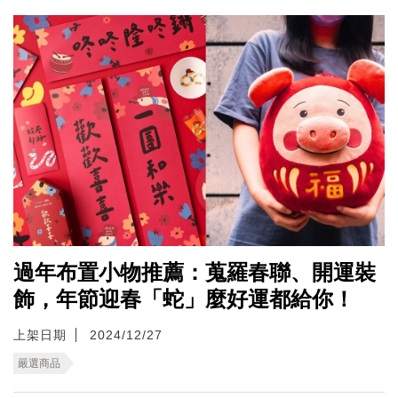
過年布置小物推薦：蒐羅春聯、開運裝
飾，年節迎春「蛇」麼好運都給你！
上架日期
2024/12/27
嚴選商品