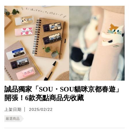
誠品獨家「SOU・SOU貓咪京都春遊」
開張！6款亮點商品先收藏
上架日期
2025/02/22
嚴選商品