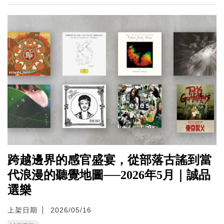
跨越邊界的感官盛宴，從部落古謠到當
代浪漫的聽覺地圖──2026年5月｜誠品
選樂
上架日期
2026/05/16