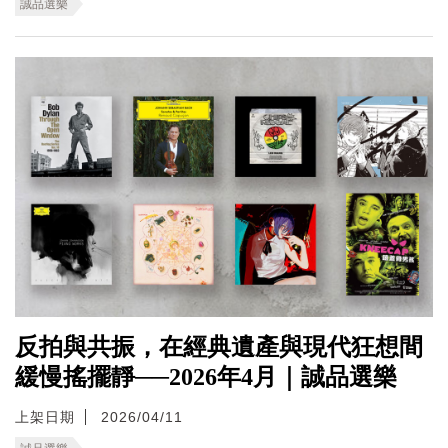
誠品選樂
反拍與共振，在經典遺產與現代狂想間
緩慢搖擺靜──2026年4月｜誠品選樂
上架日期
2026/04/11