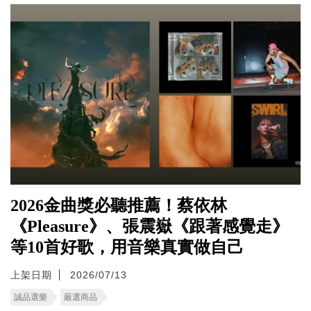
2026金曲獎必聽推薦！蔡依林
《Pleasure》、張震嶽《跟著感覺走》
等10首好歌，用音樂真實做自己
上架日期
2026/07/13
誠品選樂
嚴選商品