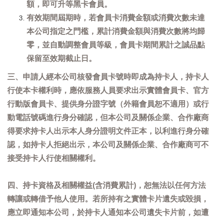
額，即可升等黑卡會員。
有效期間屆期時，若會員卡消費金額或消費次數未達
本公司指定之門檻，累計消費金額與消費次數將均歸
零，並自動調整會員等級，會員卡期間累計之誠品點
保留至效期截止日。
三、申請人經本公司核發會員卡號時即成為持卡人，持卡人
行使本卡權利時，應依服務人員要求出示實體會員卡、官方
行動版會員卡、提供身分證字號（外籍會員恕不適用）或行
動電話號碼進行身分確認，但本公司及關係企業、合作廠商
得要求持卡人出示本人身分證明文件正本，以利進行身分確
認，如持卡人拒絕出示，本公司及關係企業、合作廠商可不
接受持卡人行使相關權利。
四、持卡資格及相關權益(含消費累計)，恕無法以任何方法
轉讓或轉借予他人使用。若所持有之實體卡片遺失或毀損，
應立即通知本公司，於持卡人通知本公司遺失卡片前，如遭