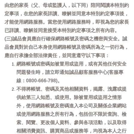
由您的家長（父、母或監護人，以下同）陪同閱讀本特別約
定事項，在您的家長詳讀、瞭解並同意本特別約定事項後，
才能使用網路服務。當您使用網路服務時，即視為您的家長
已詳讀、瞭解並同意接受本特別約定事項之所有內容。
(三)誠品會員應自行確保網路帳號及密碼之機密與安全。誠
品會員對於自己本身使用網路帳號及密碼所為之一切行為，
應自行承擔全部法律責任，並同意遵守以下事項：
網路帳號或密碼如被冒用或盜用，或有其他任何安全
問題發生時，請立即通知誠品顧客服務中心(客服專
線：0800-666-798)。
不得將帳號、密碼及其他相關資料，揭露、洩露或提
供給第三人知悉、或使用。除被冒用或盜用之情形
外，使用網路帳號及密碼進入本公司及關係企業網站
或使用網路服務之所有行為，包括但不限於查詢、檢
索、閱覽、更改個人資料、參與各項活動，以及取得
相關消費資訊、購買商品或服務等，均視為本人之行