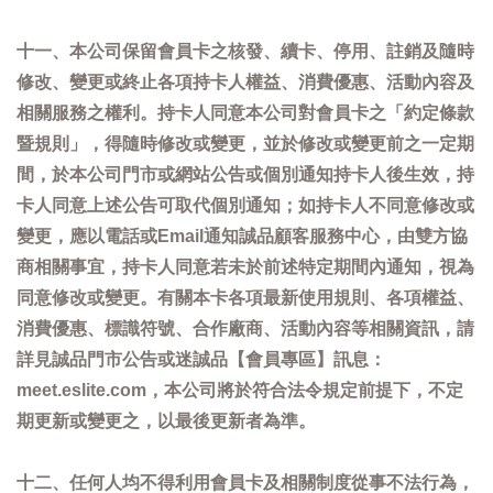
十一、本公司保留會員卡之核發、續卡、停用、註銷及隨時
修改、變更或終止各項持卡人權益、消費優惠、活動內容及
相關服務之權利。持卡人同意本公司對會員卡之「約定條款
暨規則」，得隨時修改或變更，並於修改或變更前之一定期
間，於本公司門市或網站公告或個別通知持卡人後生效，持
卡人同意上述公告可取代個別通知；如持卡人不同意修改或
變更，應以電話或Email通知誠品顧客服務中心，由雙方協
商相關事宜，持卡人同意若未於前述特定期間內通知，視為
同意修改或變更。有關本卡各項最新使用規則、各項權益、
消費優惠、標識符號、合作廠商、活動內容等相關資訊，請
詳見誠品門市公告或迷誠品【會員專區】訊息：
meet.eslite.com，本公司將於符合法令規定前提下，不定
期更新或變更之，以最後更新者為準。
十二、任何人均不得利用會員卡及相關制度從事不法行為，