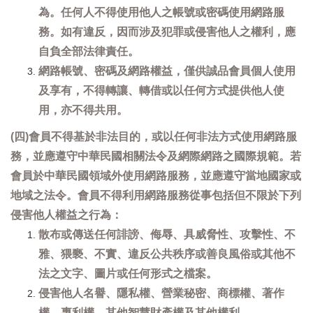
為。任何人不得使用他人之帳號或密碼使用網路服
務。如有違反，因而涉及犯罪或侵害他人之權利，應
自負全部法律責任。
網路帳號、密碼及網路權益，僅供誠品會員個人使用
及享有，不得轉讓、轉借或以任何方式提供他人使
用，亦不得共用。
(四)會員不得基於非法目的，或以任何非法方式使用網路服
務，並應遵守中華民國相關法令及網際網路之國際規範。若
會員於中華民國領域外使用網路服務，並應遵守當地國家或
地域之法令。會員不得利用網路服務從事包括但不限於下列
侵害他人權益之行為：
散布或傳送任何誹謗、侮辱、具威脅性、攻擊性、不
雅、猥褻、不實、違反公共秩序或善良風俗或其他不
法之文字、圖片或任何形式之檔案。
侵害他人名譽、隱私權、營業秘密、商標權、著作
權、專利權、其他智慧財產權及其他權利。