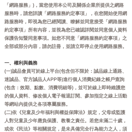
「網路服務」)，當您使用本公司及關係企業所提供之網路
服務時，請您詳讀「網路服務約定事項」，在您開始使用網
路服務時，即視為您已經閱讀、瞭解並同意接受「網路服務
約定事項」所有內容，並視為您已確認詳閱並同意個人資料
保護告知暨同意事項。如您不同意「網路服務約定事項」之
全部或部分內容，請勿註冊，並請立即停止使用網路服務。
一、權利與義務
(一)誠品會員可於線上平台(包含但不限於：誠品線上通路、
迷誠品、官方誠品人APP等)進行個人消費紀錄之帳戶查詢
(包含：效期、點數、消費明細等)，並可於線上即時維護您
的個人資料、修改個人電子報退訂閱、參加指定之線上活動
等網站內提供之各項專屬服務。
(二)依《兒童及少年福利與權益保障法》規定，父母或監護
人對兒童及少年應負保護、教養之責任。若您未滿二十歲，
或依《民法》等相關規定，是未具備完全行為能力之人，須