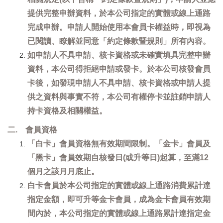
提供完整申辦資料，於本公司指定的實體或線上通路
完成申辦。申請人開始使用本會員卡權益時，即視為
已閱讀、瞭解並同意「約定條款暨規則」所有內容。
如申請人不具申請、核卡資格或未確實填具完整申辦
資料，本公司得拒絕申請或發卡。於本公司核發會員
卡後，如發現申請人不具申請、核卡資格或申請人提
供之資料與事實不符，本公司有權停卡並註銷申請人
持卡資格及相關權益。
二. 會員資格
「白卡」會員資格無有效期間限制。「金卡」會員及
「黑卡」會員效期自核發日(或升等日)起算，至滿12
個月之該月月底止。
白卡會員於本公司指定的實體或線上通路消費累計達
指定金額，即可升等金卡會員，成為金卡會員有效期
間內於，本公司指定的實體或線上通路累計達指定金