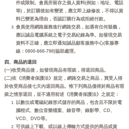
件或限制。會員所留存之個人資料(例如：地址、電話
等)，於訂購後如有變更，應立即上線修改，不得以資
料已變更為理由，否認訂購行為或拒絕付款。
會員使用網路服務進行網路交易，如遇有任何疑義，
應以誠品電腦系統之電子交易紀錄為準。如發現交易
資料不正確，應立即通知誠品顧客服務中心(客服專
線：0800-666-798)協助處理。
四、商品的退回
(一)收受商品後，如發現商品有瑕疵，得退回商品。
(二)依《消費者保護法》規定，網路交易之商品，買受人得
於收受商品後七天內退回商品。惟下列商品僅得於商品有瑕
疵之情形退回，並不適用前述《消費者保護法》之規定：
以數位或電磁紀錄形式儲存的商品，包含且不限於電
腦程式、數位音樂檔案、錄音帶、錄影帶、CD、
VCD、DVD等。
可供線上下載、或以線上傳輸方式提供的商品或資