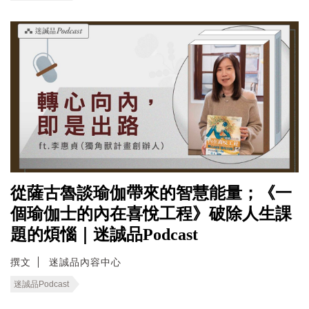
從薩古魯談瑜伽帶來的智慧能量；《一
個瑜伽士的內在喜悅工程》破除人生課
題的煩惱｜迷誠品Podcast
撰文
迷誠品內容中心
迷誠品Podcast