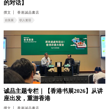
的对话】
撰文
香港誠品書店
自策展
职人絮语
诚品主题专栏｜【香港书展2026】从讲
座出发，重游香港
撰文
香港誠品書店