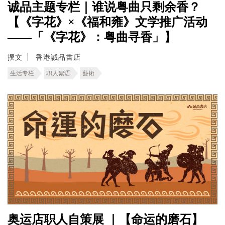
诚品主题专栏｜谁说粤曲只剩余香？
【《字花》×《福和雍》文学推广活动
——「《字花》：粤曲寻香」】
撰文
香港誠品書店
生活专栏
职人絮语
藝術
奥运店职人自策展 ｜【命运的磨石】