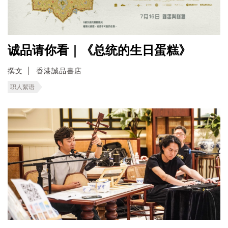
诚品请你看｜《总统的生日蛋糕》
撰文
香港誠品書店
职人絮语