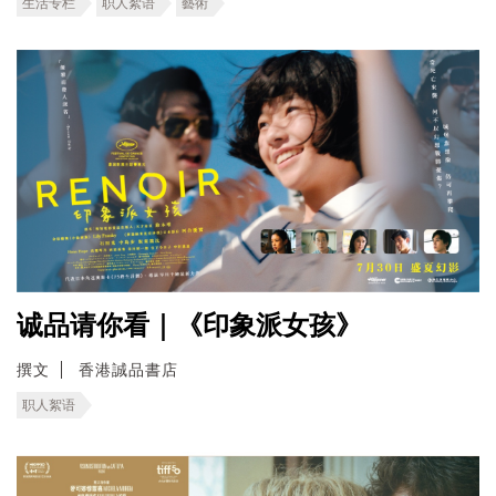
生活专栏
职人絮语
藝術
诚品请你看｜《印象派女孩》
撰文
香港誠品書店
职人絮语