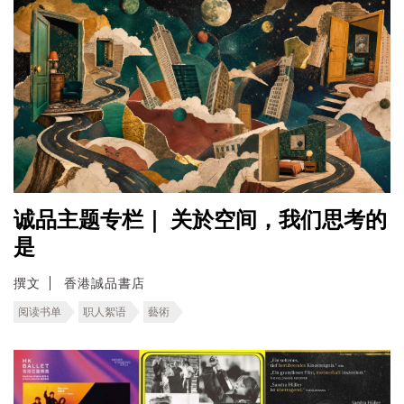
诚品主题专栏｜ 关於空间，我们思考的
是
撰文
香港誠品書店
阅读书单
职人絮语
藝術