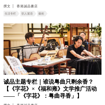
撰文
香港誠品書店
生活专栏
职人絮语
藝術
诚品主题专栏｜谁说粤曲只剩余香？
【《字花》×《福和雍》文学推广活动
——「《字花》：粤曲寻香」】