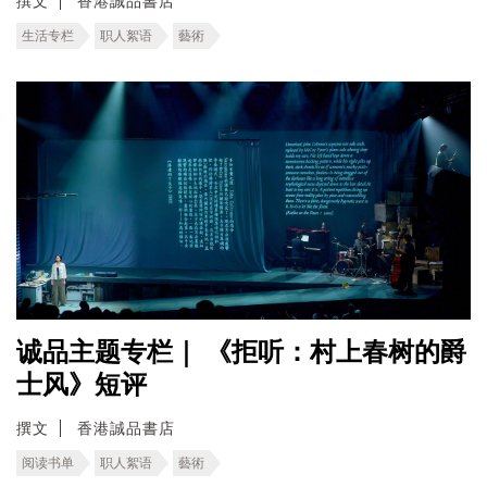
撰文
香港誠品書店
生活专栏
职人絮语
藝術
诚品主题专栏｜ 《拒听：村上春树的爵
士风》短评
撰文
香港誠品書店
阅读书单
职人絮语
藝術