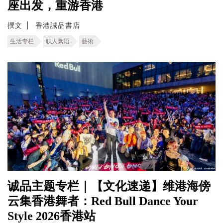
座出发，重游香港
撰文
香港誠品書店
生活专栏
职人絮语
藝術
诚品主题专栏｜【文化速递】维港海傍
云集香港舞者：Red Bull Dance Your
Style 2026香港站