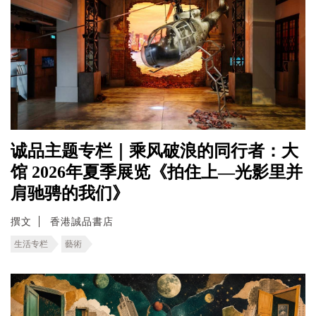
诚品主题专栏｜乘风破浪的同行者：大
馆 2026年夏季展览《拍住上—光影里并
肩驰骋的我们》
撰文
香港誠品書店
生活专栏
藝術