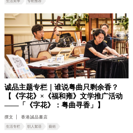
生活美學
专柜推荐
诚品主题专栏｜谁说粤曲只剩余香？
【《字花》×《福和雍》文学推广活动
——「《字花》：粤曲寻香」】
撰文
香港誠品書店
生活专栏
职人絮语
藝術