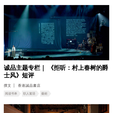
诚品主题专栏｜ 《拒听：村上春树的爵
士风》短评
撰文
香港誠品書店
阅读书单
职人絮语
藝術