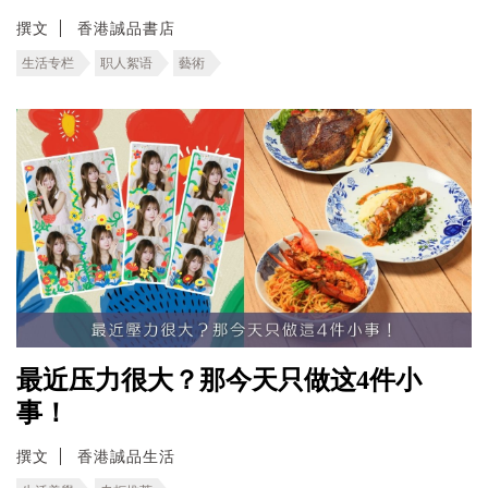
撰文
香港誠品書店
生活专栏
职人絮语
藝術
最近压力很大？那今天只做这4件小
事！
撰文
香港誠品生活