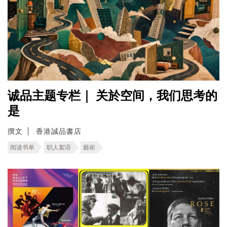
诚品主题专栏｜ 关於空间，我们思考的
是
撰文
香港誠品書店
阅读书单
职人絮语
藝術