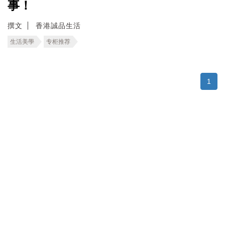
事！
撰文
香港誠品生活
生活美學
专柜推荐
1