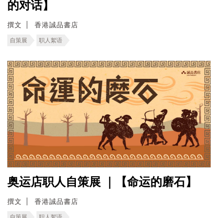
的对话】
撰文
香港誠品書店
自策展
职人絮语
奥运店职人自策展 ｜【命运的磨石】
撰文
香港誠品書店
自策展
职人絮语