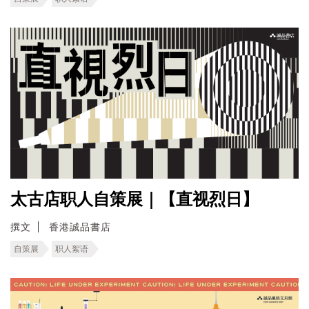
太古店职人自策展｜【直视烈日】
撰文
香港誠品書店
自策展
职人絮语