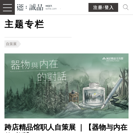
注册/登入
主题专栏
自策展
跨店精品馆职人自策展 ｜【器物与内在