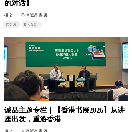
的对话】
撰文
香港誠品書店
自策展
职人絮语
诚品主题专栏｜【香港书展2026】从讲
座出发，重游香港
撰文
香港誠品書店