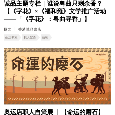
诚品主题专栏｜谁说粤曲只剩余香？
【《字花》×《福和雍》文学推广活动
——「《字花》：粤曲寻香」】
撰文
香港誠品書店
生活专栏
职人絮语
藝術
奥运店职人自策展 ｜【命运的磨石】