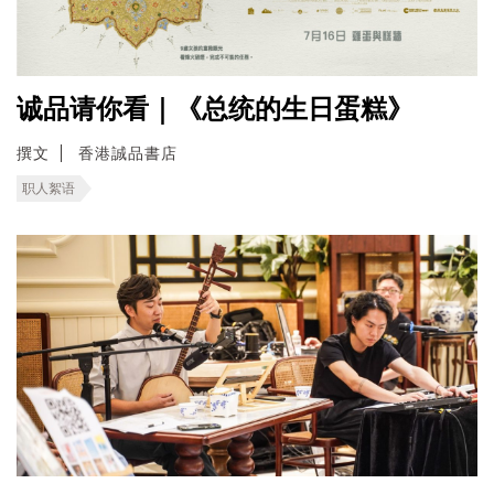
诚品请你看｜《总统的生日蛋糕》
撰文
香港誠品書店
职人絮语