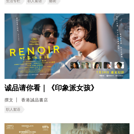
生活专栏
职人絮语
藝術
诚品请你看｜《印象派女孩》
撰文
香港誠品書店
职人絮语