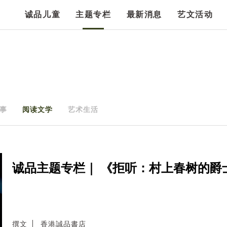
诚品儿童
主题专栏
最新消息
艺文活动
事
阅读文学
艺术生活
诚品主题专栏｜ 《拒听：村上春树的爵
撰文
香港誠品書店