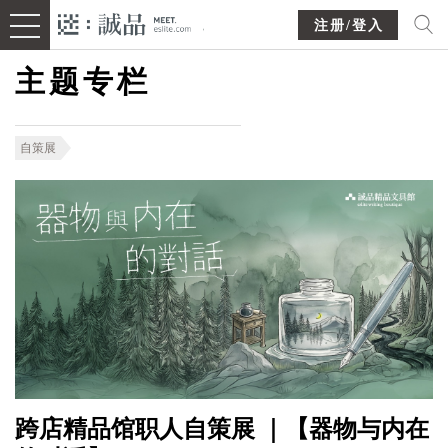
注册/登入
主题专栏
自策展
跨店精品馆职人自策展 ｜【器物与内在