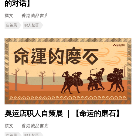
的对话】
撰文
香港誠品書店
自策展
职人絮语
奥运店职人自策展 ｜【命运的磨石】
撰文
香港誠品書店
自策展
职人絮语