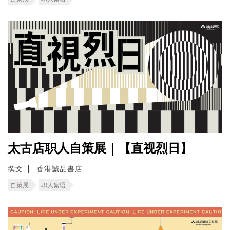
太古店职人自策展｜【直视烈日】
撰文
香港誠品書店
自策展
职人絮语