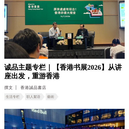
诚品主题专栏｜【香港书展2026】从讲
座出发，重游香港
撰文
香港誠品書店
生活专栏
职人絮语
藝術