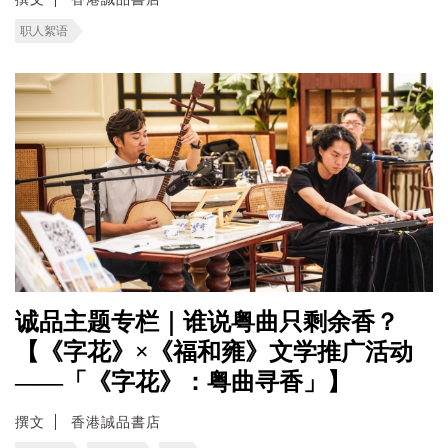
职人絮语
诚品主题专栏｜谁说粤曲只剩余香？
【《字花》×《福和雍》文学推广活动
——「《字花》：粤曲寻香」】
撰文
香港誠品書店