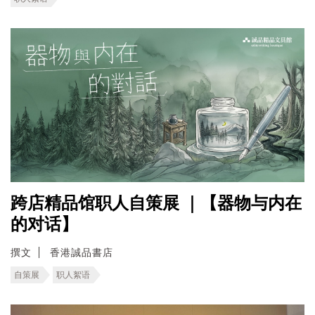
跨店精品馆职人自策展 ｜【器物与内在
的对话】
撰文
香港誠品書店
自策展
职人絮语