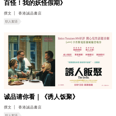
百怪！我的妖怪假期》
撰文
香港誠品書店
职人絮语
诚品请你看｜《诱人饭聚》
撰文
香港誠品書店
职人絮语