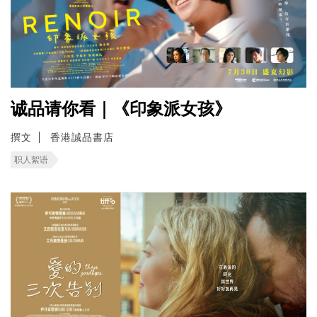
诚品请你看｜《印象派女孩》
撰文
香港誠品書店
职人絮语