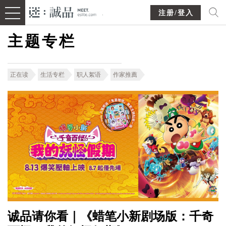
注册/登入
主题专栏
正在读
生活专栏
职人絮语
作家推薦
诚品请你看｜《蜡笔小新剧场版：千奇