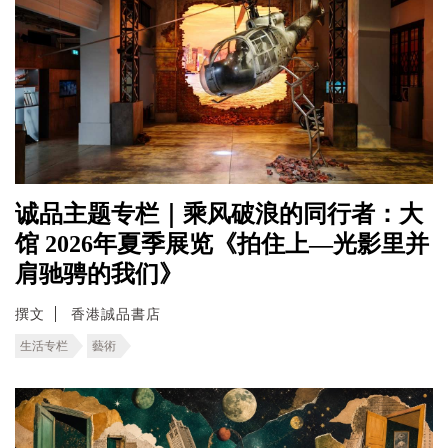
诚品主题专栏｜乘风破浪的同行者：大
馆 2026年夏季展览《拍住上—光影里并
肩驰骋的我们》
撰文
香港誠品書店
生活专栏
藝術