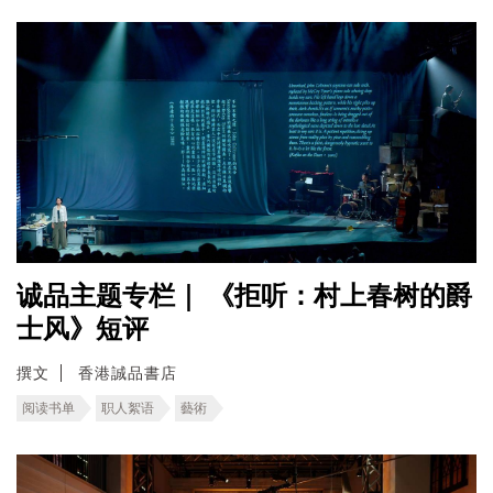
诚品主题专栏｜ 《拒听：村上春树的爵
士风》短评
撰文
香港誠品書店
阅读书单
职人絮语
藝術