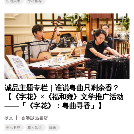
生活美學
专柜推荐
诚品主题专栏｜谁说粤曲只剩余香？
【《字花》×《福和雍》文学推广活动
——「《字花》：粤曲寻香」】
撰文
香港誠品書店
生活专栏
职人絮语
藝術