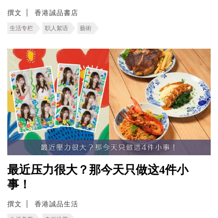
撰文
香港誠品書店
生活专栏
职人絮语
藝術
最近压力很大？那今天只做这4件小
事！
撰文
香港誠品生活