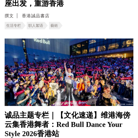
座出发，重游香港
撰文
香港誠品書店
生活专栏
职人絮语
藝術
诚品主题专栏｜【文化速递】维港海傍
云集香港舞者：Red Bull Dance Your
Style 2026香港站