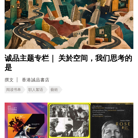
诚品主题专栏｜ 关於空间，我们思考的
是
撰文
香港誠品書店
阅读书单
职人絮语
藝術