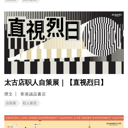
太古店职人自策展｜【直视烈日】
撰文
香港誠品書店
自策展
职人絮语