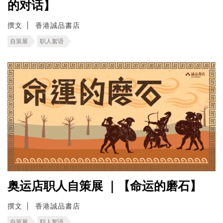
的对话】
撰文
香港誠品書店
自策展
职人絮语
奥运店职人自策展 ｜【命运的磨石】
撰文
香港誠品書店
自策展
职人絮语