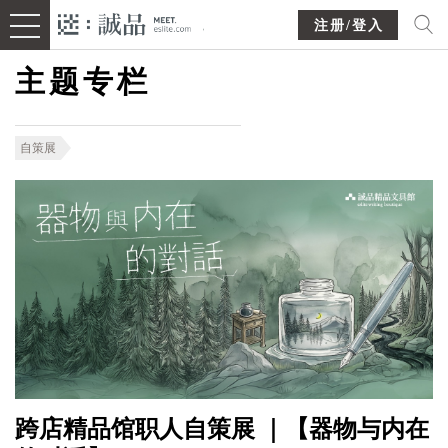
注册/登入
主题专栏
自策展
跨店精品馆职人自策展 ｜【器物与内在