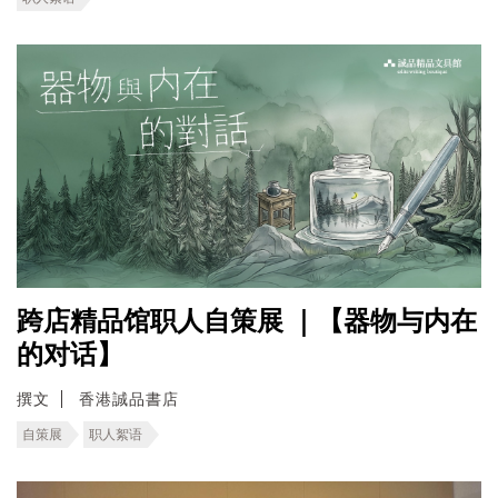
跨店精品馆职人自策展 ｜【器物与内在
的对话】
撰文
香港誠品書店
自策展
职人絮语