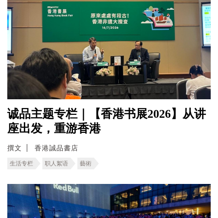
诚品主题专栏｜【香港书展2026】从讲
座出发，重游香港
撰文
香港誠品書店
生活专栏
职人絮语
藝術