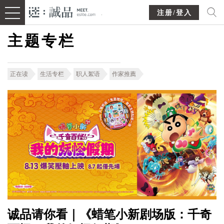
注册/登入
主题专栏
正在读
生活专栏
职人絮语
作家推薦
诚品请你看｜《蜡笔小新剧场版：千奇