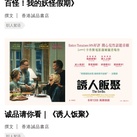
百怪！我的妖怪假期》
撰文
香港誠品書店
职人絮语
诚品请你看｜《诱人饭聚》
撰文
香港誠品書店
职人絮语