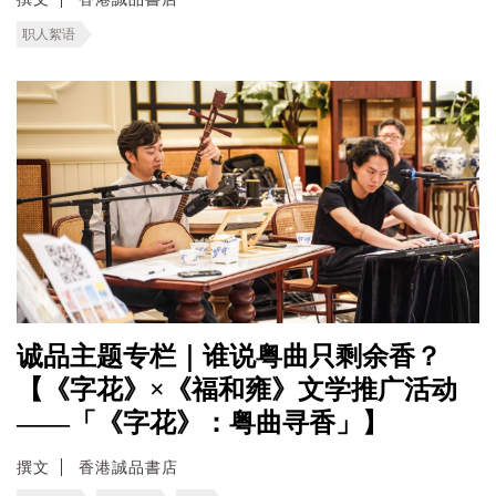
职人絮语
诚品主题专栏｜谁说粤曲只剩余香？
【《字花》×《福和雍》文学推广活动
——「《字花》：粤曲寻香」】
撰文
香港誠品書店