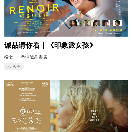
诚品请你看｜《印象派女孩》
撰文
香港誠品書店
职人絮语