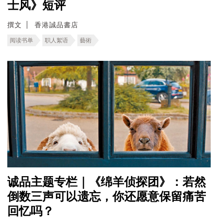
士风》短评
撰文
香港誠品書店
阅读书单
职人絮语
藝術
诚品主题专栏｜《绵羊侦探团》：若然
倒数三声可以遗忘，你还愿意保留痛苦
回忆吗？