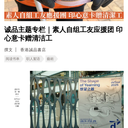
诚品主题专栏｜素人自组工友应援团 印
心意卡赠清洁工
撰文
香港誠品書店
阅读书单
职人絮语
藝術