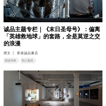
诚品主题专栏｜《末日圣母号》：偏离
「英雄救地球」的套路，全是莫逆之交
的浪漫
撰文
香港誠品書店
阅读书单
职人絮语