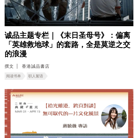
诚品主题专栏｜《末日圣母号》：偏离
「英雄救地球」的套路，全是莫逆之交
的浪漫
撰文
香港誠品書店
阅读书单
职人絮语