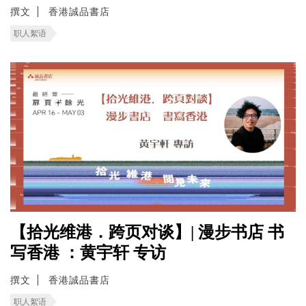
撰文
香港誠品書店
职人絮语
【拾光维港．跨页对谈】| 漫步书店 书
写香港 ：黄宇轩 专访
撰文
香港誠品書店
职人絮语