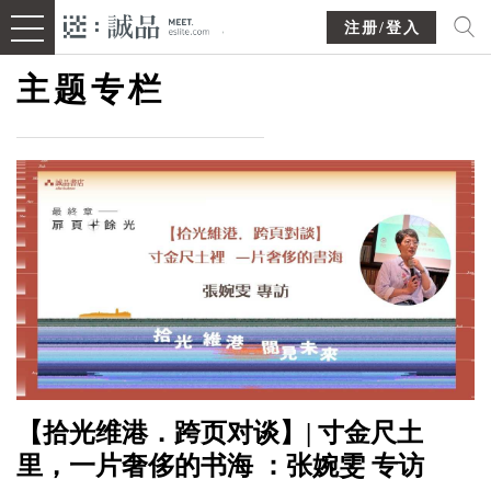
注册/登入
主题专栏
【拾光维港．跨页对谈】| 寸金尺土
里，一片奢侈的书海 ：张婉雯 专访