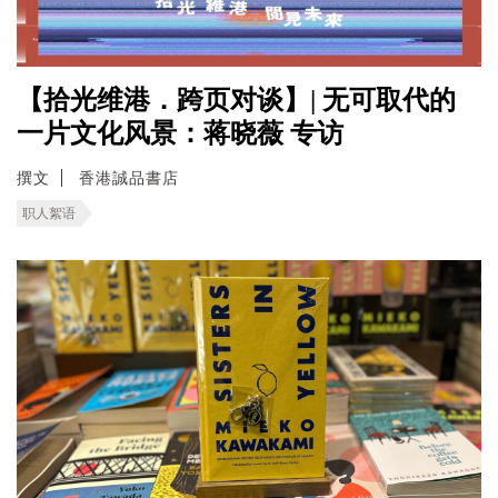
【拾光维港．跨页对谈】| 无可取代的
一片文化风景：蒋晓薇 专访
撰文
香港誠品書店
职人絮语