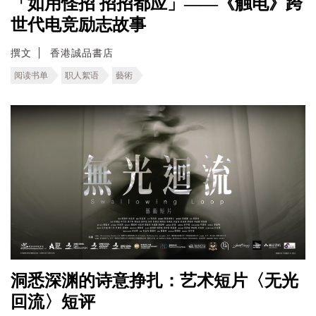
「如用怪招 招招都应」——《触电》跨
世代电竞励志故事
撰文
香港誠品書店
阅读书单
职人絮语
藝術
洞悉深渊的诗意挣扎：艺术短片〈无光
回流〉短评