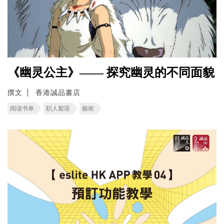
《幽灵公主》—— 探究幽灵的不同面貌
撰文
香港誠品書店
阅读书单
职人絮语
藝術