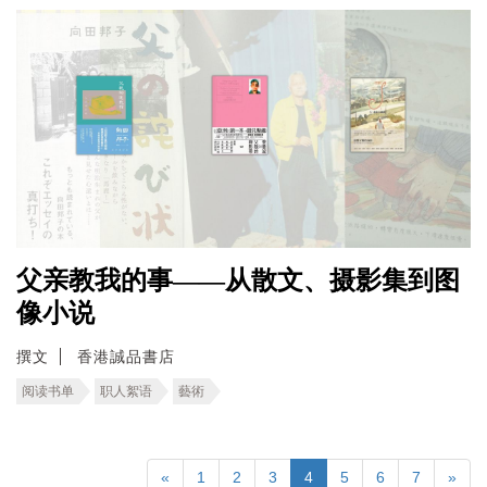
父亲教我的事——从散文、摄影集到图
像小说
撰文
香港誠品書店
阅读书单
职人絮语
藝術
«
1
2
3
4
5
6
7
»