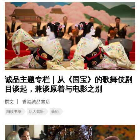
诚品主题专栏｜从《国宝》的歌舞伎剧
目谈起，兼谈原着与电影之别
撰文
香港誠品書店
阅读书单
职人絮语
藝術