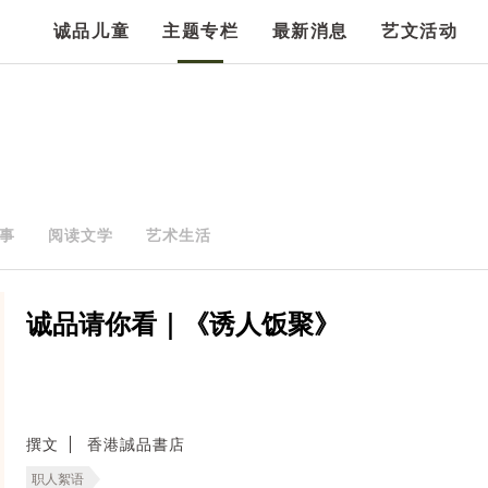
诚品儿童
主题专栏
最新消息
艺文活动
事
阅读文学
艺术生活
诚品请你看｜《诱人饭聚》
撰文
香港誠品書店
职人絮语