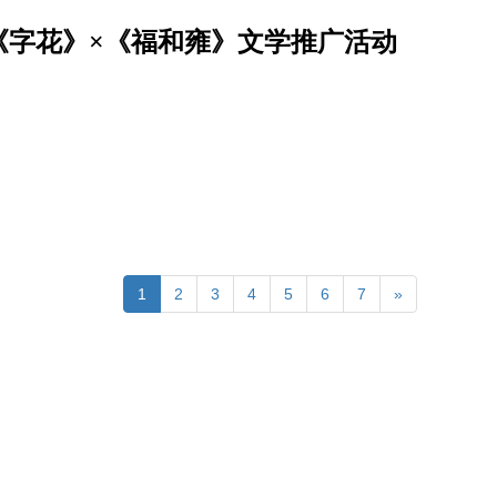
《字花》×《福和雍》文学推广活动
1
2
3
4
5
6
7
»