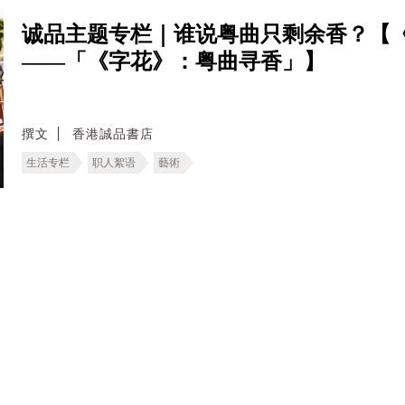
诚品主题专栏｜谁说粤曲只剩余香？【
——「《字花》：粤曲寻香」】
撰文
香港誠品書店
生活专栏
职人絮语
藝術