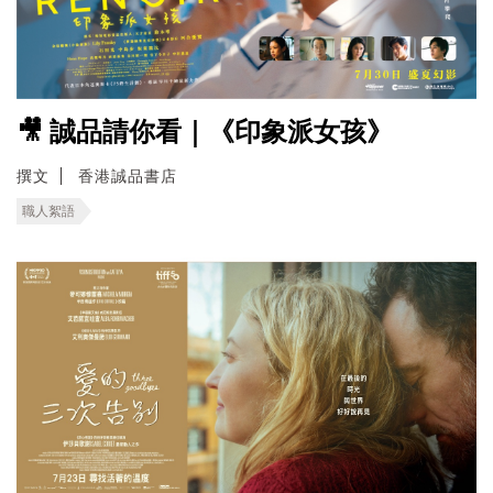
🎥 誠品請你看｜《印象派女孩》
撰文
香港誠品書店
職人絮語