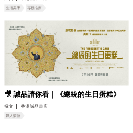
生活美學
專櫃推薦
🎥 誠品請你看｜《總統的生日蛋糕》
撰文
香港誠品書店
職人絮語