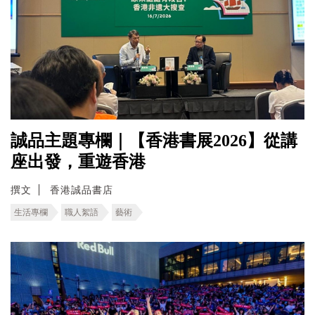
誠品主題專欄｜【香港書展2026】從講
座出發，重遊香港
撰文
香港誠品書店
生活專欄
職人絮語
藝術