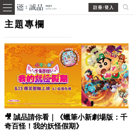
註冊/登入
主題專欄
🎥 誠品請你看｜《蠟筆小新劇場版：千
奇百怪！我的妖怪假期》