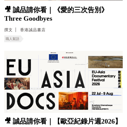
🎥 誠品請你看｜《愛的三次告別》
Three Goodbyes
撰文
香港誠品書店
職人絮語
🎥 誠品請你看｜【歐亞紀錄片週2026】