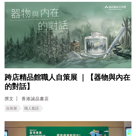
跨店精品館職人自策展 ｜【器物與內在
的對話】
撰文
香港誠品書店
自策展
職人絮語